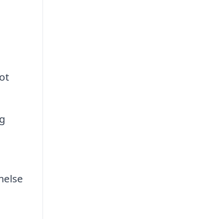
ot
ng
melse