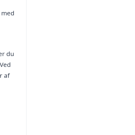
e med
er du
 Ved
r af