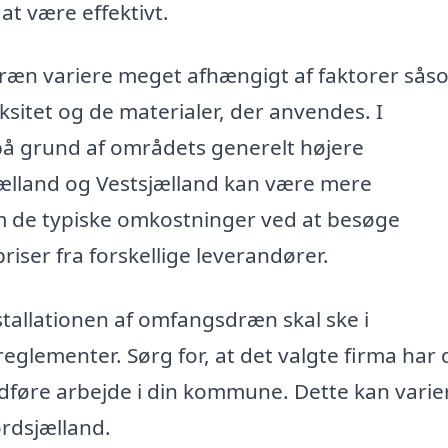
t være effektivt.
dræn variere meget afhængigt af faktorer sås
ksitet og de materialer, der anvendes. I
på grund af områdets generelt højere
jælland og Vestsjælland kan være mere
m de typiske omkostninger ved at besøge
priser fra forskellige leverandører.
nstallationen af omfangsdræn skal ske i
lementer. Sørg for, at det valgte firma har 
 udføre arbejde i din kommune. Dette kan varie
rdsjælland.