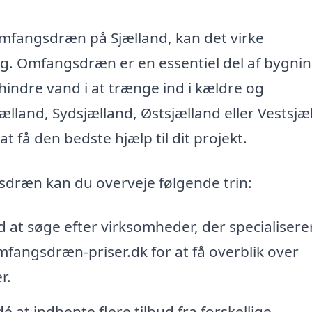
omfangsdræn på Sjælland, kan det virke
ng. Omfangsdræn er en essentiel del af bygni
indre vand i at trænge ind i kældre og
land, Sydsjælland, Østsjælland eller Vestsjæ
at få den bedste hjælp til dit projekt.
ngsdræn kan du overveje følgende trin:
 at søge efter virksomheder, der specialiserer 
angsdræn-priser.dk for at få overblik over
r.
é at indhente flere tilbud fra forskellige