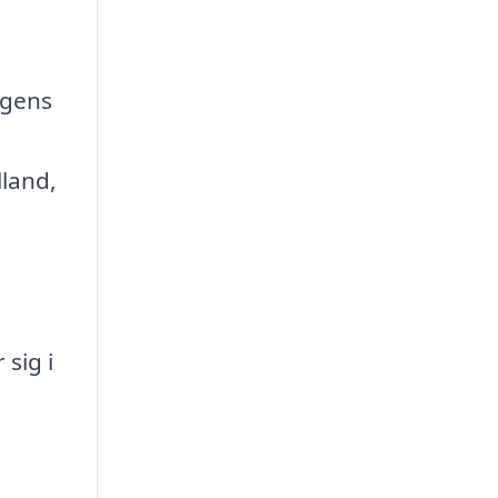
ngens
lland,
sig i