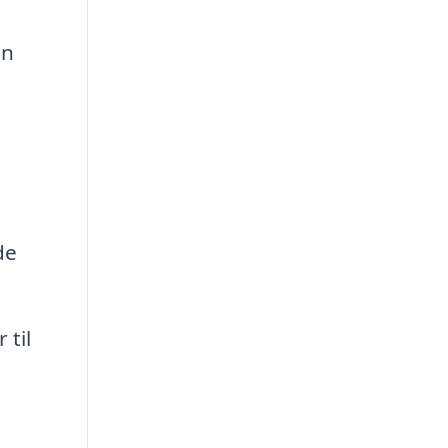
en
de
til