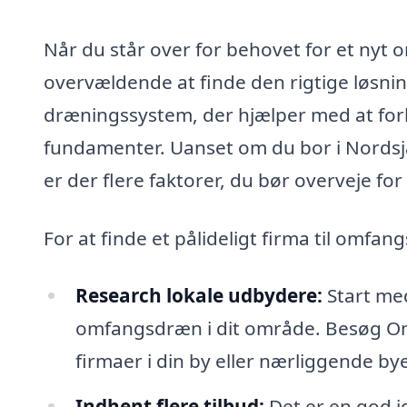
Når du står over for behovet for et nyt 
overvældende at finde den rigtige løsni
dræningssystem, der hjælper med at forh
fundamenter. Uanset om du bor i Nordsjæl
er der flere faktorer, du bør overveje for 
For at finde et pålideligt firma til omfa
Research lokale udbydere:
Start med
omfangsdræn i dit område. Besøg Omf
firmaer i din by eller nærliggende bye
Indhent flere tilbud:
Det er en god id