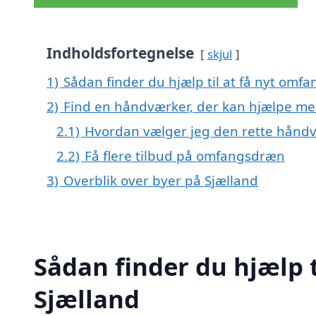
Indholdsfortegnelse
skjul
1)
Sådan finder du hjælp til at få nyt omf
2)
Find en håndværker, der kan hjælpe me
2.1)
Hvordan vælger jeg den rette hånd
2.2)
Få flere tilbud på omfangsdræn
3)
Overblik over byer på Sjælland
Sådan finder du hjælp 
Sjælland