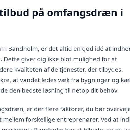
 tilbud på omfangsdræn i
 i Bandholm, er det altid en god idé at indhe
. Dette giver dig ikke blot mulighed for at
re kvaliteten af de tjenester, der tilbydes.
sikre, at vandet ledes væk fra bygninger og kæ
nde den bedste løsning til netop dit behov.
gsdræn, er der flere faktorer, du bør overveje
gt mellem forskellige entreprenører. Ved at in
vad markedet i Bandholm har at tilbyde, og du k