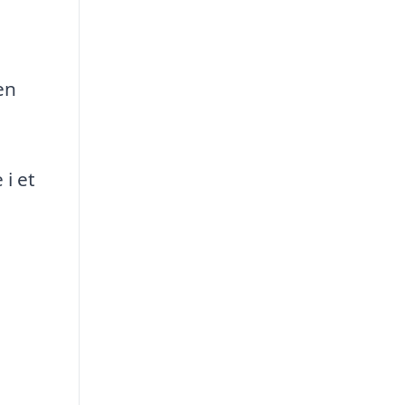
en
 i et