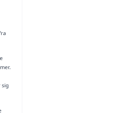
fra
re
emer.
 sig
e