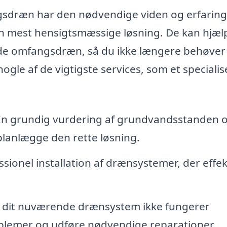
sdræn har den nødvendige viden og erfaring t
en mest hensigtsmæssige løsning. De kan hjæl
lde omfangsdræn, så du ikke længere behøver
le af de vigtigste services, som et specialis
n grundig vurdering af grundvandsstanden 
planlægge den rette løsning.
sionel installation af drænsystemer, der effek
 dit nuværende drænsystem ikke fungerer
roblemer og udføre nødvendige reparationer.