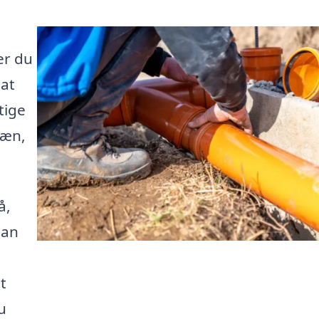
er du
 at
tige
ræn,
å,
dan
t
u