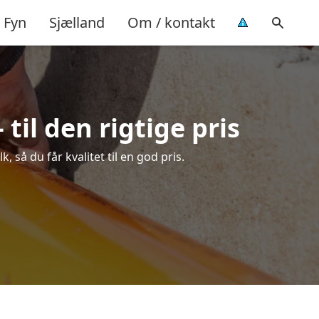
Fyn
Sjælland
Om / kontakt
il den rigtige pris
så du får kvalitet til en god pris.