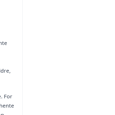
nte
ldre,
. For
dhente
an