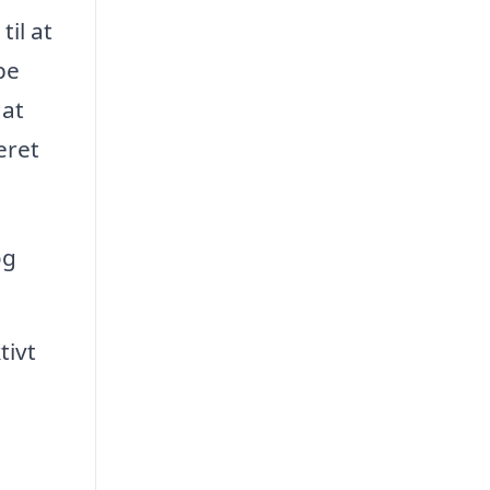
il at
pe
 at
eret
og
tivt