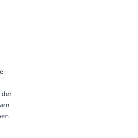
re
 der
dræn
oen