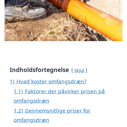
Indholdsfortegnelse
skjul
1)
Hvad koster omfangsdræn?
1.1)
Faktorer der påvirker prisen på
omfangsdræn
1.2)
Gennemsnitlige priser for
omfangsdræn