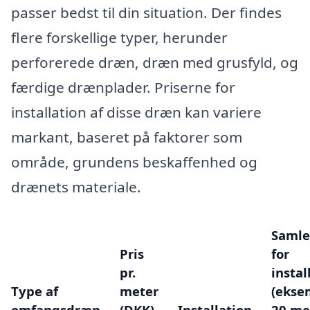
passer bedst til din situation. Der findes
flere forskellige typer, herunder
perforerede dræn, dræn med grusfyld, og
færdige drænplader. Priserne for
installation af disse dræn kan variere
markant, baseret på faktorer som
område, grundens beskaffenhed og
drænets materiale.
Samle
Pris
for
pr.
instal
Type af
meter
(ekse
omfangsdræn
(DKK)
Installation
20 me