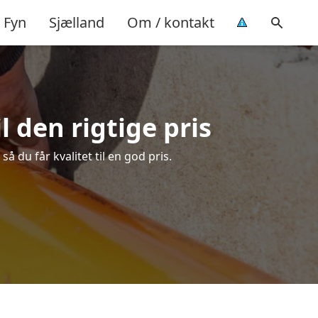
Fyn
Sjælland
Om / kontakt
 den rigtige pris
 du får kvalitet til en god pris.