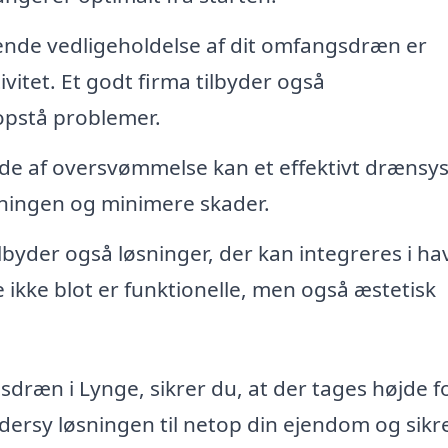
nde vedligeholdelse af dit omfangsdræn er
tivitet. Et godt firma tilbyder også
 opstå problemer.
ælde af oversvømmelse kan et effektivt drænsy
ningen og minimere skader.
lbyder også løsninger, der kan integreres i h
 ikke blot er funktionelle, men også æstetisk
sdræn i Lynge, sikrer du, at der tages højde fo
ersy løsningen til netop din ejendom og sikre