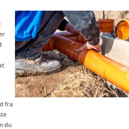
t
er
d
at
d fra
ste
om du