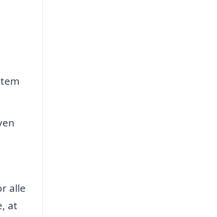
stem
aven
r alle
, at