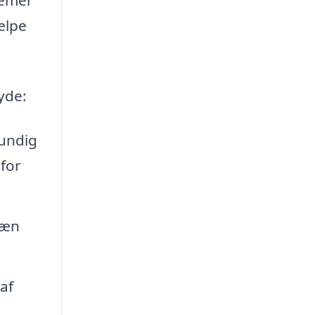
ælpe
yde:
rundig
for
ræn
af