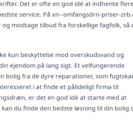
ifter. Det er ofte en god idé at indhente fler
n bedste service. På xn--omfangsdrn-priser-zrb
g modtage tilbud fra forskellige fagfolk, så
ikke kun beskyttelse mod overskudsvand og
din ejendom på lang sigt. Et velfungerende
n bolig fra de dyre reparationer, som fugtska
resseret i at finde et pålideligt firma til
angsdræn, er det en god idé at starte med at
an du finde den bedste løsning til din bolig 