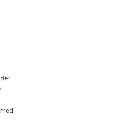
 det
e
r med