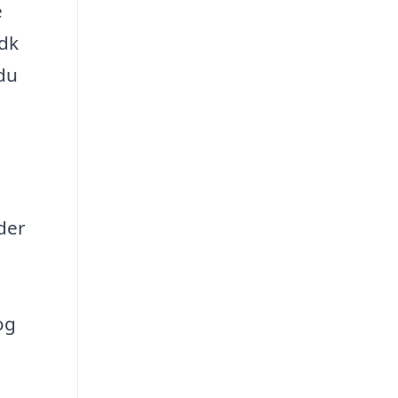
e
.dk
 du
der
og