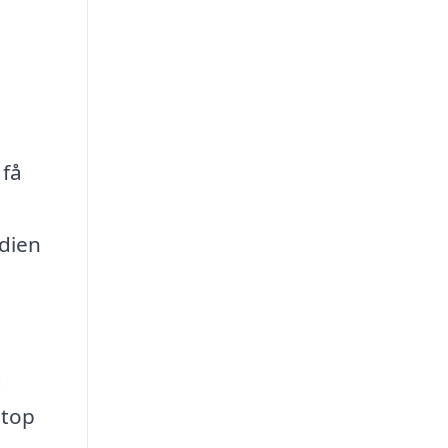
 få
dien
g
etop