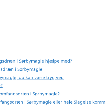
ngsdræn i Sørbymagle hjælpe med?
ngsdræn i Sørbymagle
bymagle, du kan være tryg ved
e?
å omfangsdræn i Sørbymagle?
omfangsdræn i Sørbymagle eller hele Slagelse kom