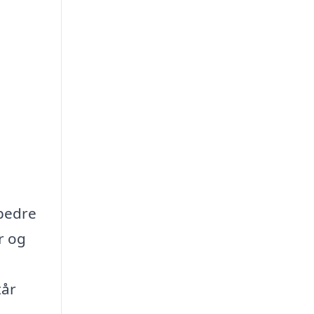
rbedre
r og
tår