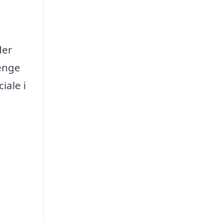
der
penge
iale i