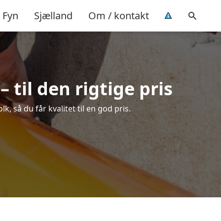
Fyn
Sjælland
Om / kontakt
til den rigtige pris
 så du får kvalitet til en god pris.