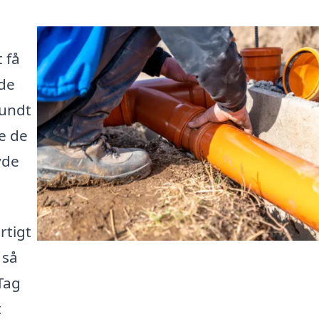
 få
de
sundt
de de
yde
rtigt
 så
Tag
t