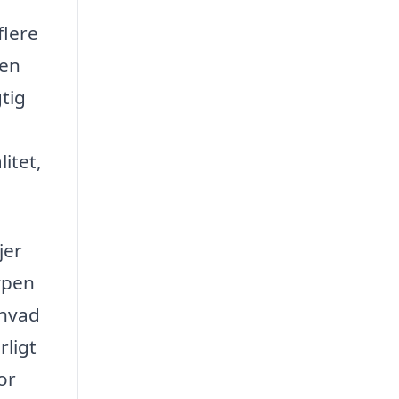
flere
men
tig
itet,
jer
ypen
 hvad
rligt
or