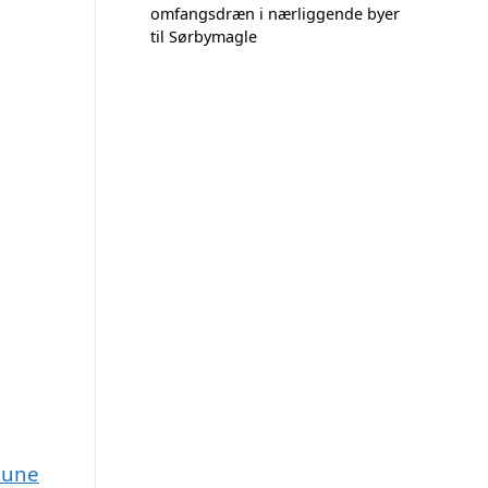
omfangsdræn i nærliggende byer
til Sørbymagle
mune