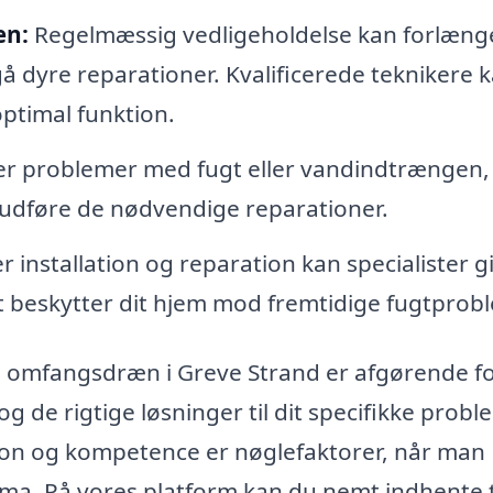
æn:
Regelmæssig vedligeholdelse kan forlæng
 dyre reparationer. Kvalificerede teknikere 
optimal funktion.
er problemer med fugt eller vandindtrængen,
g udføre de nødvendige reparationer.
 installation og reparation kan specialister g
 beskytter dit hjem mod fremtidige fugtprob
 i omfangsdræn i Greve Strand er afgørende fo
og de rigtige løsninger til dit specifikke probl
on og kompetence er nøglefaktorer, når man
ma. På vores platform kan du nemt indhente 