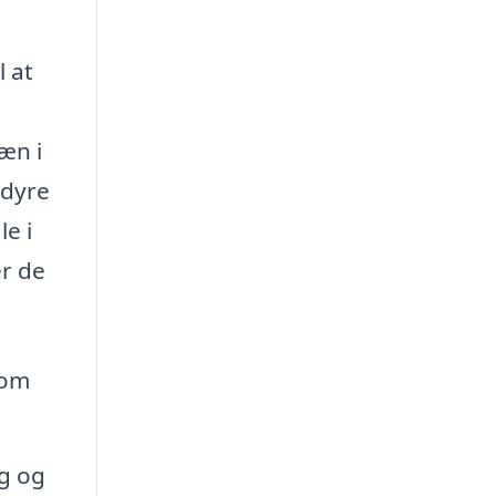
 at
æn i
 dyre
e i
r de
dom
ng og