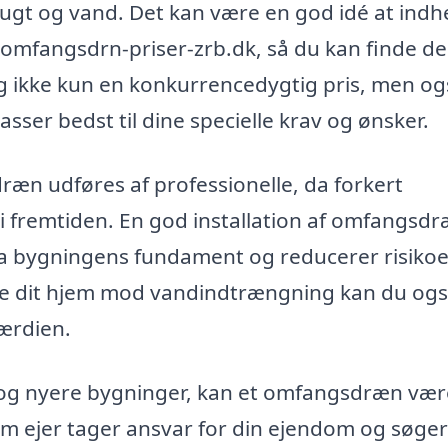
ugt og vand. Det kan være en god idé at indh
n--omfangsdrn-priser-zrb.dk, så du kan finde d
dig ikke kun en konkurrencedygtig pris, men o
sser bedst til dine specielle krav og ønsker.
ræn udføres af professionelle, da forkert
r i fremtiden. En god installation af omfangsd
t fra bygningens fundament og reducerer risikoe
tte dit hjem mod vandindtrængning kan du og
ærdien.
 og nyere bygninger, kan et omfangsdræn vær
u som ejer tager ansvar for din ejendom og søger