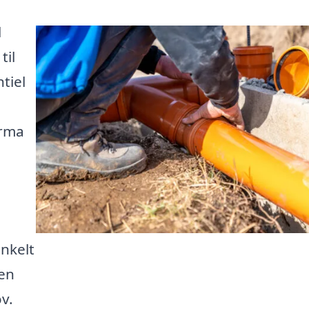
l
til
tiel
irma
enkelt
den
v.