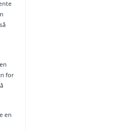
ente
en
gså
ræn
n for
så
e en