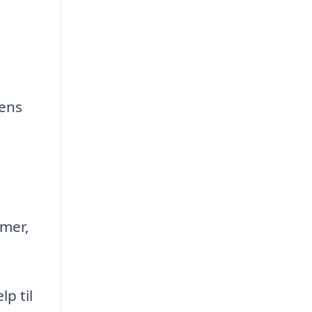
gens
emer,
p til