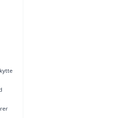
kytte
d
g
erer