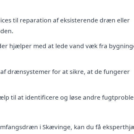
ices til reparation af eksisterende dræn eller
iden.
 der hjælper med at lede vand væk fra bygnin
f drænsystemer for at sikre, at de fungerer
lp til at identificere og løse andre fugtprobl
omfangsdræn i Skævinge, kan du få eksperthjæl