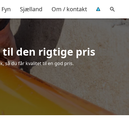
Fyn
Sjælland
Om / kontakt
il den rigtige pris
så du får kvalitet til en god pris.