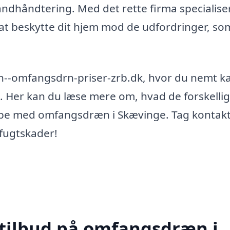
andhåndtering. Med det rette firma specialiser
 at beskytte dit hjem mod de udfordringer, so
xn--omfangsdrn-priser-zrb.dk, hvor du nemt k
lk. Her kan du læse mere om, hvad de forskelli
lpe med omfangsdræn i Skævinge. Tag kontakt
 fugtskader!
 tilbud på omfangsdræn i