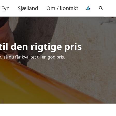
Fyn
Sjælland
Om / kontakt
l den rigtige pris
å du får kvalitet til en god pris.