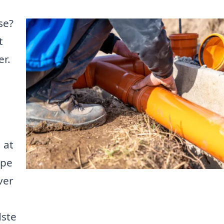
se?
t
er.
 at
lpe
ver
dste