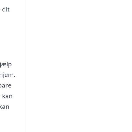
 dit
hjælp
 hjem.
bare
r kan
 kan