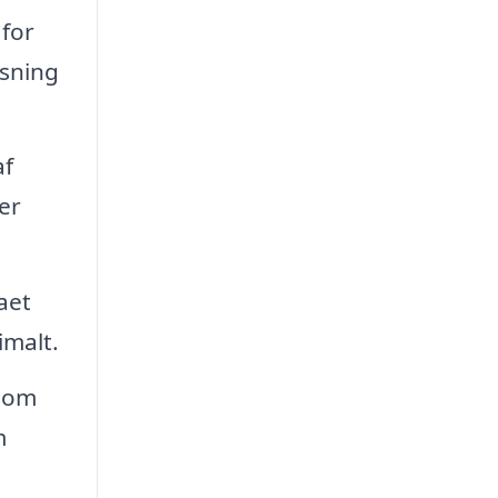
 for
øsning
af
er
aet
imalt.
e om
m