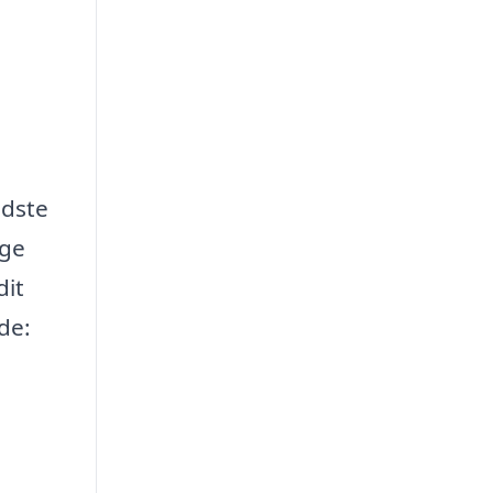
edste
lge
dit
de: