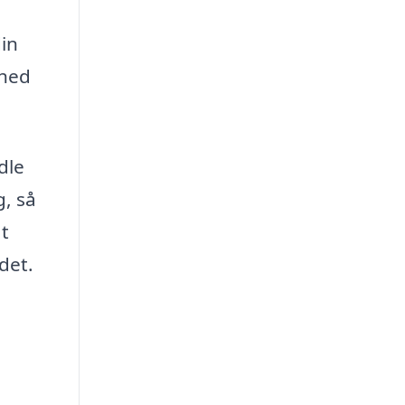
in
ghed
dle
g, så
at
det.