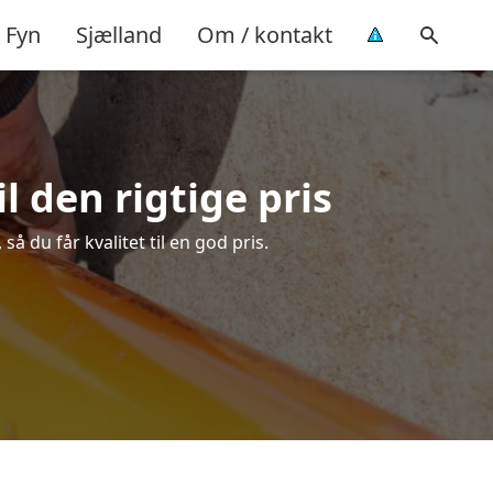
Fyn
Sjælland
Om / kontakt
l den rigtige pris
å du får kvalitet til en god pris.