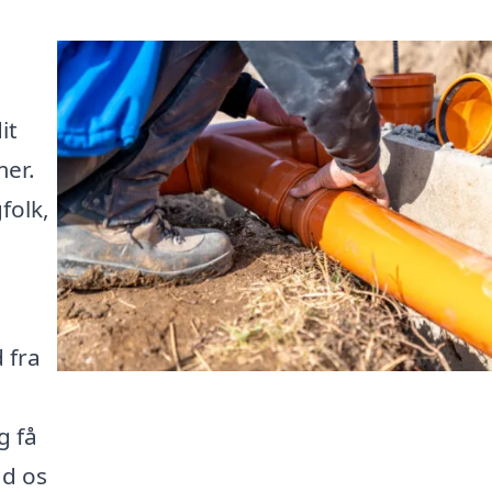
it
er.
folk,
 fra
g få
ad os