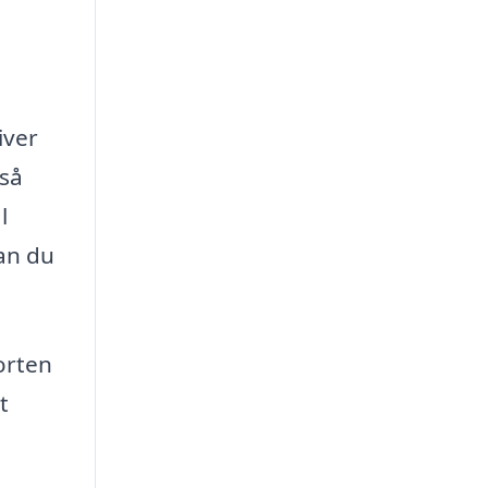
iver
gså
l
kan du
orten
t