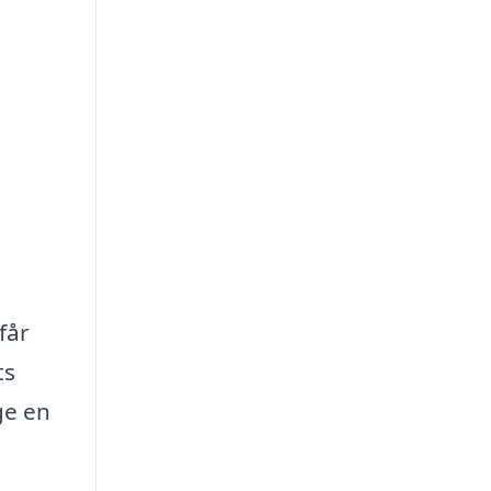
får
ts
ge en