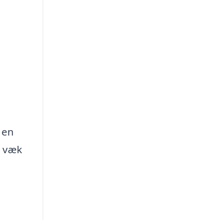
 en
d væk