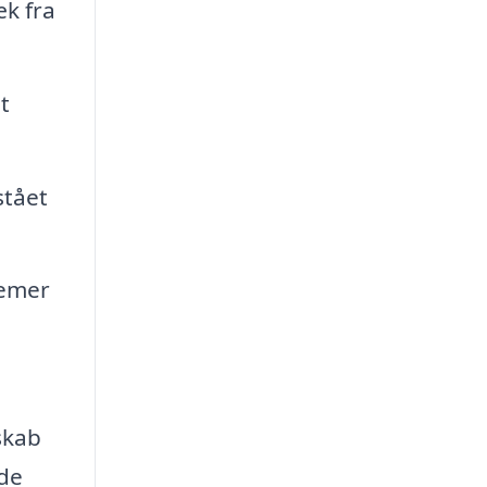
æk fra
t
stået
lemer
skab
 de