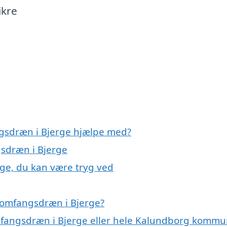
ikre
ngsdræn i Bjerge hjælpe med?
gsdræn i Bjerge
ge, du kan være tryg ved
 omfangsdræn i Bjerge?
omfangsdræn i Bjerge eller hele Kalundborg komm