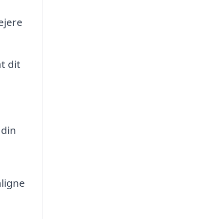
ejere
t dit
 din
nligne