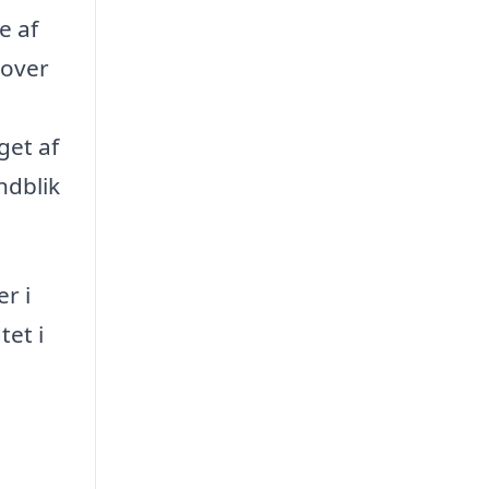
e af
dover
get af
ndblik
r i
tet i