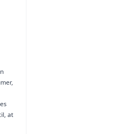
en
emer,
les
l, at