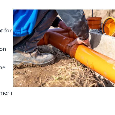
t for
ion
rne
mer i