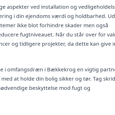
ige aspekter ved installation og vedligeholdels
ring i din ejendoms værdi og holdbarhed. U
stemer ikke blot forhindre skader men også
educere fugtniveauet. Når du står over for val
cer og tidligere projekter, da dette kan give i
e i omfangsdræn i Bækkekrog en vigtig partne
ed at holde din bolig sikker og tør. Tag skrid
 nødvendige beskyttelse mod fugt og