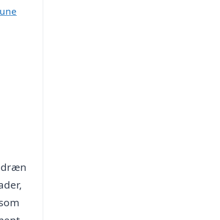
mune
gsdræn
ader,
 som
ament