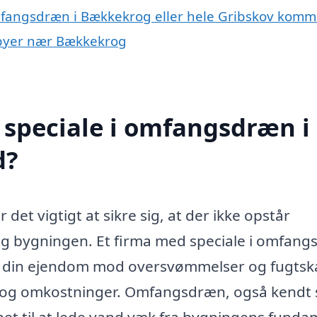
omfangsdræn i Bækkekrog eller hele Gribskov kom
 byer nær Bækkekrog
 speciale i omfangsdræn i
d?
et vigtigt at sikre sig, at der ikke opstår
g bygningen. Et firma med speciale i omfan
e din ejendom mod oversvømmelser og fugtsk
er og omkostninger. Omfangsdræn, også kendt
et til at lede vand væk fra bygningens fund