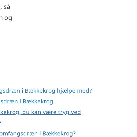
, så
em og
angsdræn i Bækkekrog hjælpe med?
ngsdræn i Bækkekrog
kekrog, du kan være tryg ved
?
å omfangsdræn i Bækkekrog?