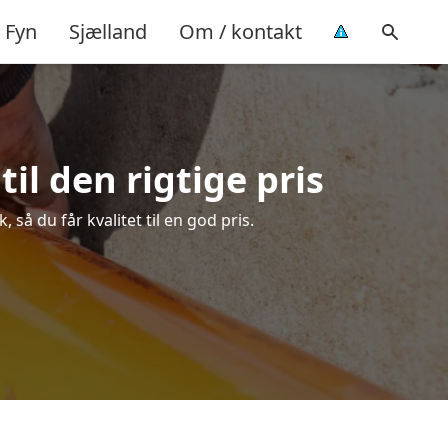
Fyn
Sjælland
Om / kontakt
il den rigtige pris
så du får kvalitet til en god pris.