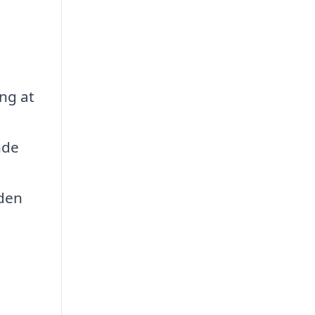
ing at
nde
 den