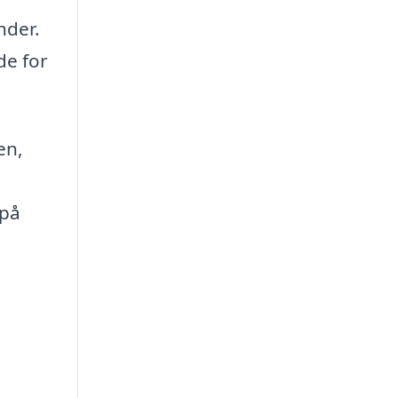
nder.
de for
en,
 på