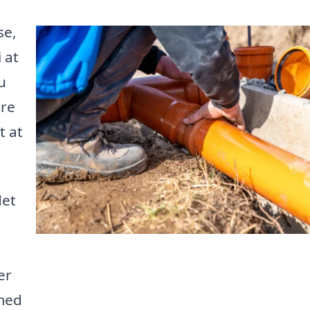
se,
 at
u
are
t at
det
er
 med