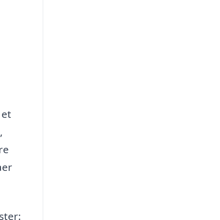
 et
,
re
aer
ster: