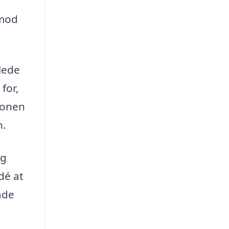
 mod
 lede
for,
ionen
n.
ig
dé at
åde