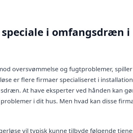
 speciale i omfangsdræn i
 mod oversvømmelse og fugtproblemer, spiller
e er flere firmaer specialiseret i installation
gsdræn. At have eksperter ved hånden kan gø
ndproblemer i dit hus. Men hvad kan disse firm
erløse vil typisk kunne tilbyde følgende tjene