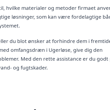
til, hvilke materialer og metoder firmaet anve
gtige løsninger, som kan være fordelagtige bå
systemet.
ler du blot ønsker at forhindre dem i fremtid
r med omfangsdræn i Ugerløse, give dig den
roblemer. Med den rette assistance er du godt
 vand- og fugtskader.