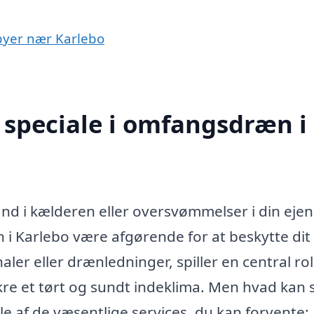
 byer nær Karlebo
 speciale i omfangsdræn i
nd i kælderen eller oversvømmelser i din eje
 i Karlebo være afgørende for at beskytte dit
eller drænledninger, spiller en central roll
re et tørt og sundt indeklima. Men hvad kan
e af de væsentlige services, du kan forvente: