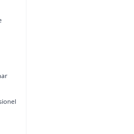
e
har
sionel