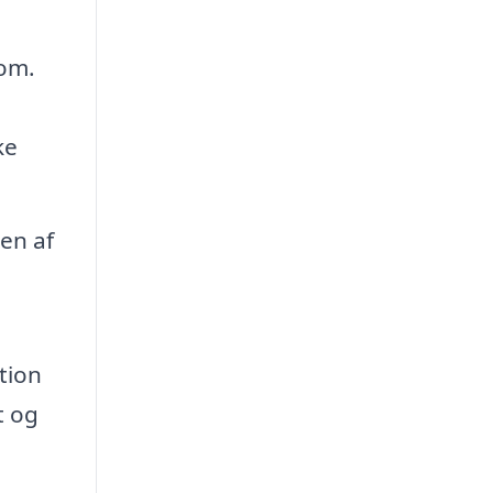
dom.
ke
en af
tion
t og