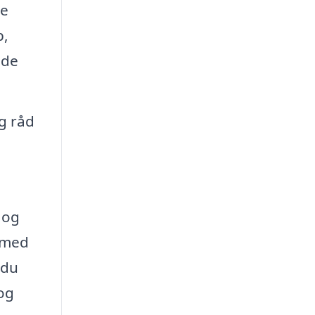
ge
p,
åde
ig råd
 og
g med
 du
 og