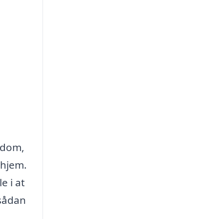
ndom,
 hjem.
e i at
 sådan