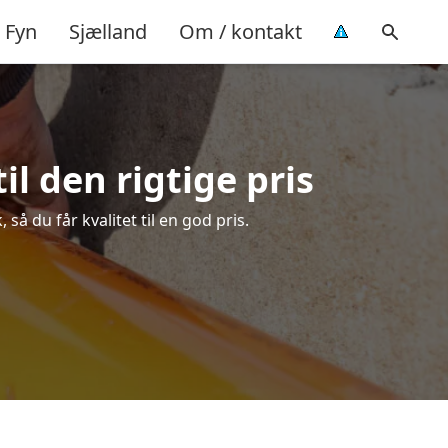
Fyn
Sjælland
Om / kontakt
l den rigtige pris
å du får kvalitet til en god pris.