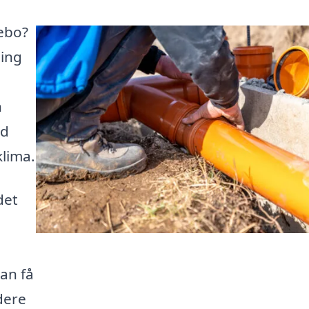
ebo?
ning
n
od
lima.
det
kan få
idere