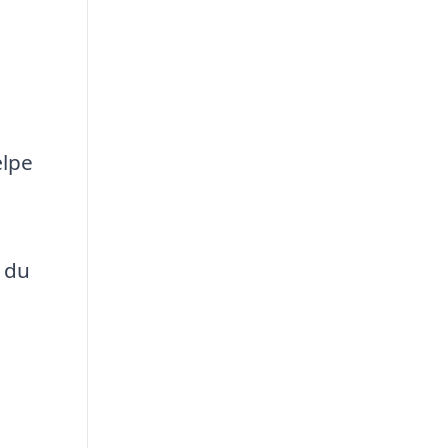
ælpe
n du