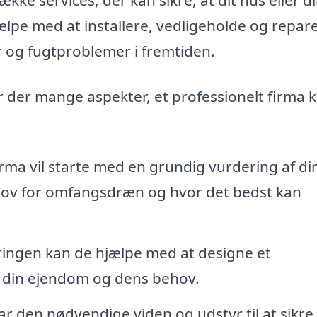
ælpe med at installere, vedligeholde og repar
og fugtproblemer i fremtiden.
er der mange aspekter, et professionelt firma 
rma vil starte med en grundig vurdering af di
ehov for omfangsdræn og hvor det bedst kan
ringen kan de hjælpe med at designe et
 din ejendom og dens behov.
ar den nødvendige viden og udstyr til at sikre