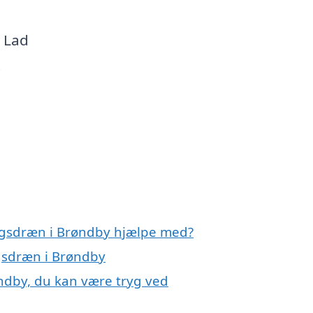
. Lad
t
ngsdræn i Brøndby hjælpe med?
ngsdræn i Brøndby
ndby, du kan være tryg ved