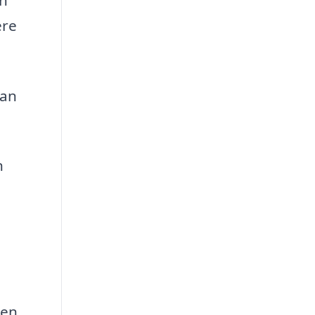
ere
kan
n
 en