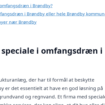
å omfangsdræn i Brøndby?
omfangsdræn i Brøndby eller hele Brøndby kommun
 byer nær Brøndby
 speciale i omfangsdræn i
ukturanlæg, der har til formål at beskytte
er det essentielt at have en god løsning på
 grundvand og regnvand. Et firma med speciale
ke services, der kan sikre, at dit hus eller d