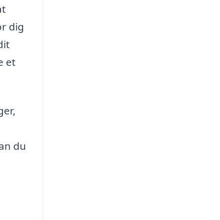
at
or dig
dit
e et
ger,
kan du