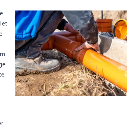
de
det
e
rm
ige
te
or