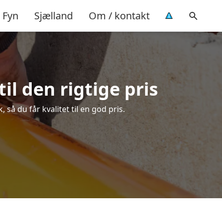
Fyn
Sjælland
Om / kontakt
l den rigtige pris
å du får kvalitet til en god pris.