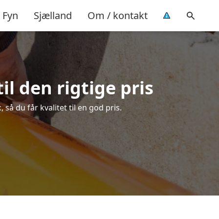
Fyn
Sjælland
Om / kontakt
l den rigtige pris
å du får kvalitet til en god pris.