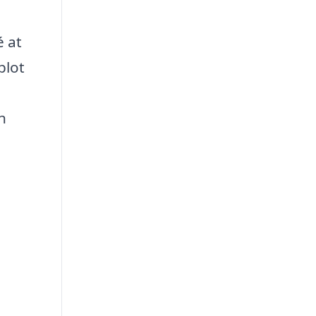
é at
blot
n