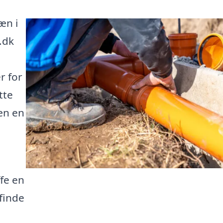
æn i
.dk
r for
tte
æn en
ffe en
 finde