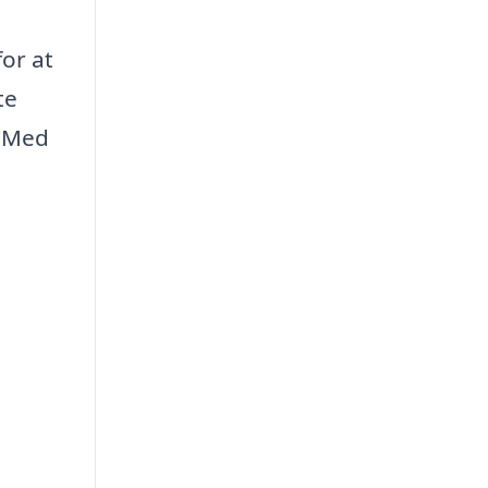
for at
te
. Med