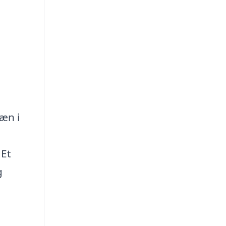
æn i
 Et
g