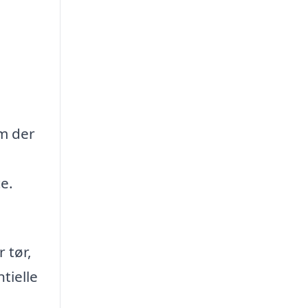
em der
e.
 tør,
tielle