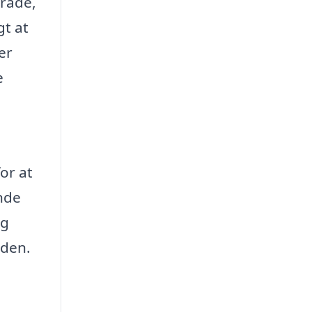
mråde,
gt at
er
e
or at
inde
og
iden.