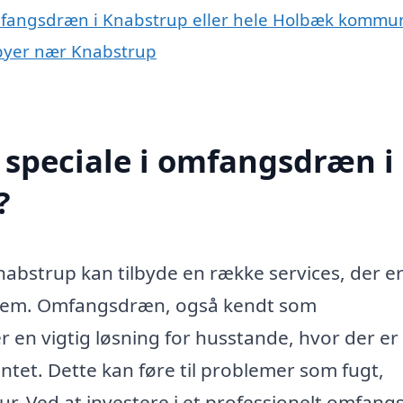
omfangsdræn i Knabstrup eller hele Holbæk kommu
 byer nær Knabstrup
 speciale i omfangsdræn i
?
abstrup kan tilbyde en række services, der e
dt hjem. Omfangsdræn, også kendt som
n vigtig løsning for husstande, hvor der er 
et. Dette kan føre til problemer som fugt,
r. Ved at investere i et professionelt omfan