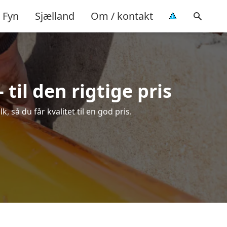
Fyn
Sjælland
Om / kontakt
il den rigtige pris
så du får kvalitet til en god pris.