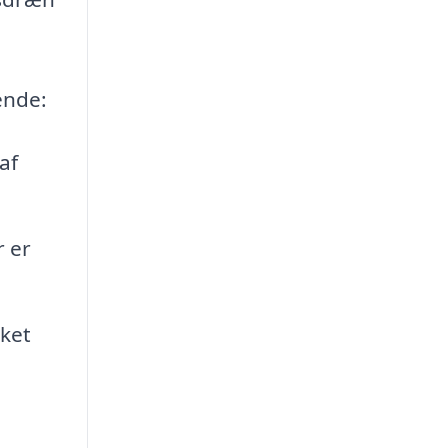
ende:
af
 er
lket