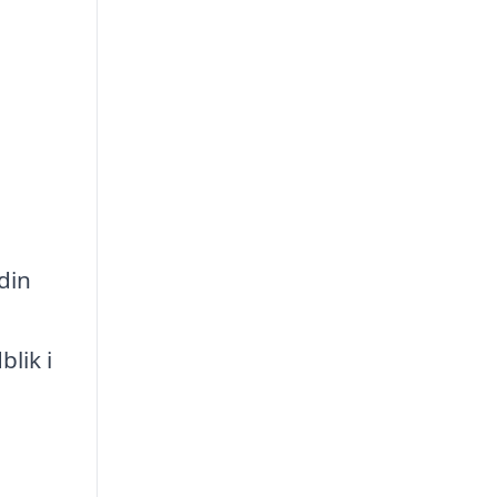
din
lik i