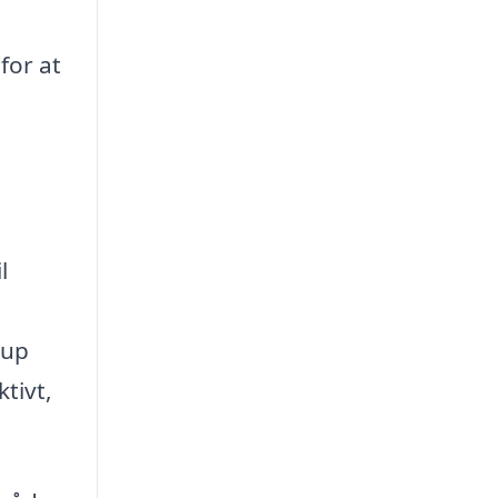
for at
l
rup
ktivt,