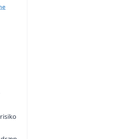
ne
r
risiko
gsdræn