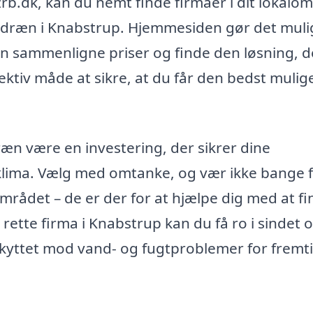
b.dk, kan du nemt finde firmaer i dit lokalo
sdræn i Knabstrup. Hjemmesiden gør det muli
kan sammenligne priser og finde den løsning, d
fektiv måde at sikre, at du får den bedst mulig
æn være en investering, der sikrer dine
lima. Vælg med omtanke, og vær ikke bange f
 området – de er der for at hjælpe dig med at f
rette firma i Knabstrup kan du få ro i sindet 
beskyttet mod vand- og fugtproblemer for fremt