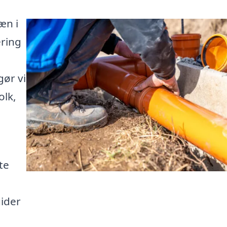
æn i
ering
ør vi
olk,
te
uider