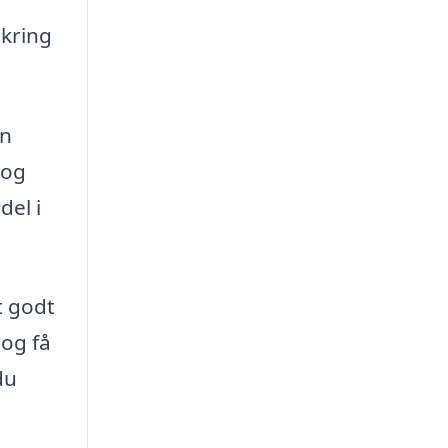
mkring
en
 og
del i
t godt
og få
du