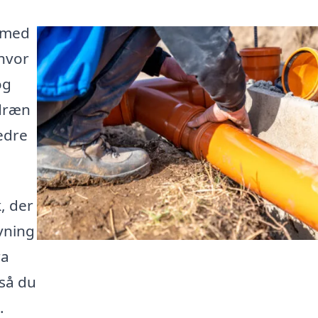
r med
 hvor
og
dræn
edre
, der
vning
ra
 så du
.