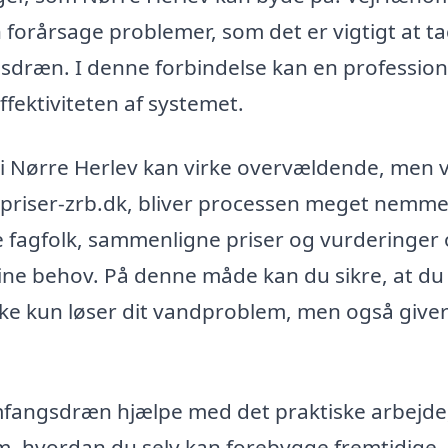
 forårsage problemer, som det er vigtigt at t
gsdræn. I denne forbindelse kan en profession
ffektiviteten af systemet.
 i Nørre Herlev kan virke overvældende, men 
priser-zrb.dk, bliver processen meget nemme
ge fagfolk, sammenligne priser og vurderinger
dine behov. På denne måde kan du sikre, at du 
kke kun løser dit vandproblem, men også giver
omfangsdræn hjælpe med det praktiske arbejd
m, hvordan du selv kan forebygge fremtidige