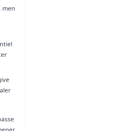
, men
tiel
ter
give
aler
lpasse
omener