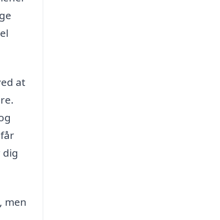
age
el
ved at
re.
 og
får
 dig
e, men