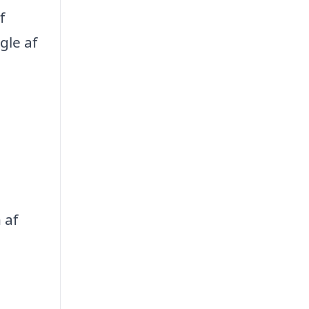
f
gle af
 af