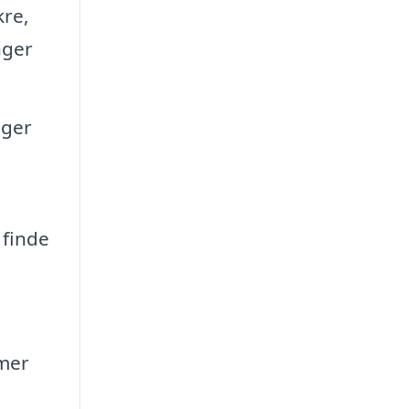
kre,
nger
nger
 finde
emer