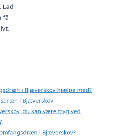
. Lad
n få
ivt.
ngsdræn i Bjæverskov hjælpe med?
gsdræn i Bjæverskov
verskov, du kan være tryg ved
?
 omfangsdræn i Bjæverskov?