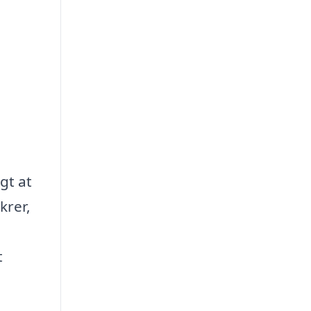
gt at
ikrer,
t