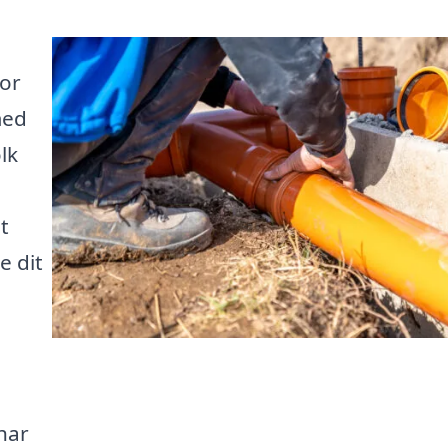
for
med
lk
t
e dit
 har