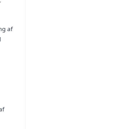
ng af
l
af