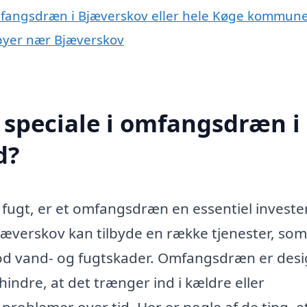
omfangsdræn i Bjæverskov eller hele Køge kommun
 byer nær Bjæverskov
 speciale i omfangsdræn i
d?
 fugt, er et omfangsdræn en essentiel investe
jæverskov kan tilbyde en række tjenester, som
od vand- og fugtskader. Omfangsdræn er desi
hindre, at det trænger ind i kældre eller
problemer over tid. Her er nogle af de ting, e