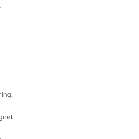
e
ring.
gnet
t