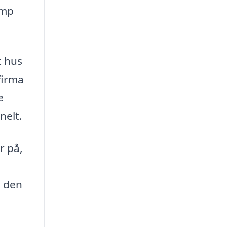
amp
t hus
firma
e
nelt.
r på,
e den