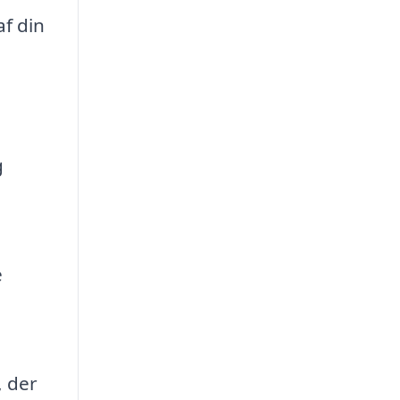
af din
g
e
, der