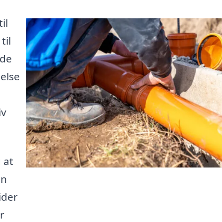
il
til
nde
else
iv
 at
an
ider
r