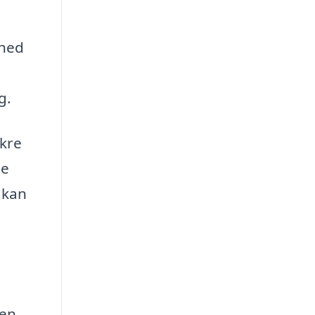
thed
g.
ikre
de
 kan
 en