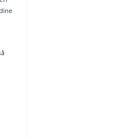
dine
så