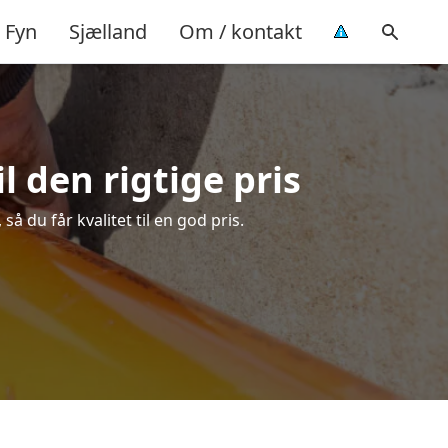
Fyn
Sjælland
Om / kontakt
 den rigtige pris
 du får kvalitet til en god pris.