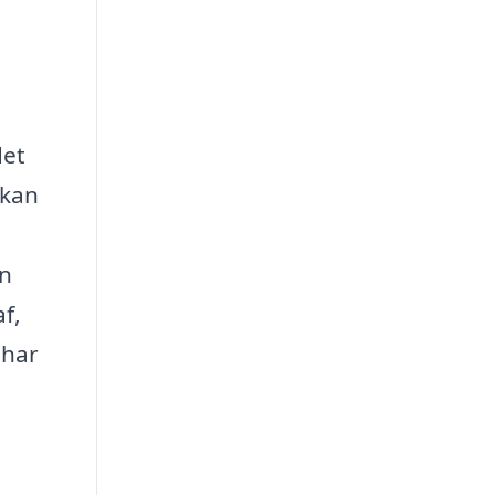
det
 kan
en
f,
 har