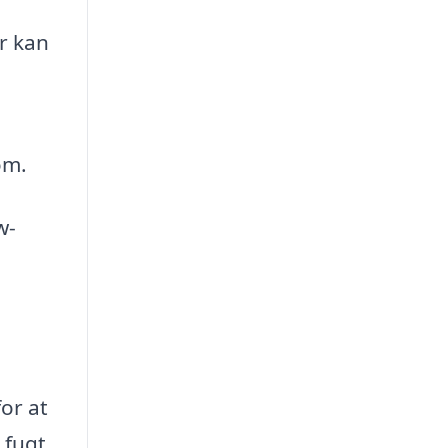
r kan
om.
w-
or at
 fugt