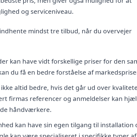
 bedste pris, men giver også mulighed for at
glighed og serviceniveau.
t indhente mindst tre tilbud, når du overvejer
er kan have vidt forskellige priser for den s
 kan du få en bedre forståelse af markedsprise
 ikke altid bedre, hvis det går ud over kvalitet
ert firmas referencer og anmeldelser kan hjæ
erede håndværkere.
ed kan have sin egen tilgang til installation
e kan være specialiseret i specifikke typer af