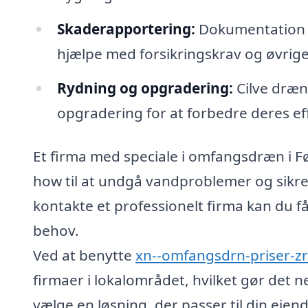
Skaderapportering:
Dokumentation o
hjælpe med forsikringskrav og øvrig
Rydning og opgradering:
Cilve dræn
opgradering for at forbedre deres ef
Et firma med speciale i omfangsdræn i F
how til at undgå vandproblemer og sikre,
kontakte et professionelt firma kan du få
behov.
Ved at benytte
xn--omfangsdrn-priser-z
firmaer i lokalområdet, hvilket gør det n
vælge en løsning, der passer til din ej