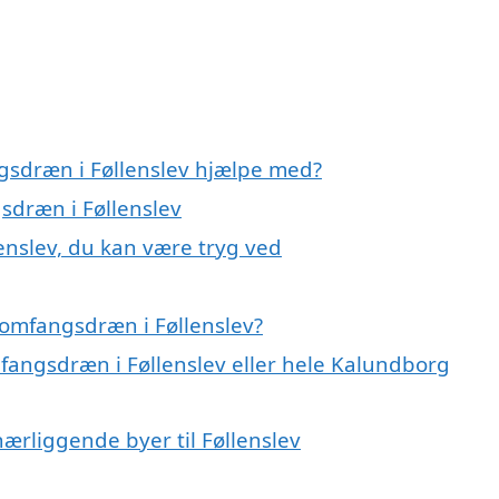
gsdræn i Føllenslev hjælpe med?
sdræn i Føllenslev
enslev, du kan være tryg ved
 omfangsdræn i Føllenslev?
mfangsdræn i Føllenslev eller hele Kalundborg
nærliggende byer til Føllenslev