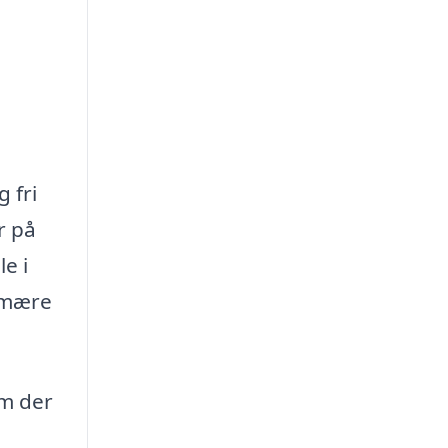
g fri
r på
e i
rimære
em der