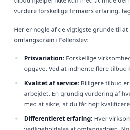
tilbud hjælper ikke kun med at finde den
vurdere forskellige firmaers erfaring, fa
Her er nogle af de vigtigste grunde til a
omfangsdræn i Føllenslev:
Prisvariation:
Forskellige virksomhed
opgave. Ved at indhente flere tilbud
Kvalitet af service:
Billigere tilbud er
arbejdet. En grundig vurdering af hv
med at sikre, at du får højt kvalific
Differentieret erfaring:
Hver virksomh
vedligeholdelse af omfangsdræn. Nogl