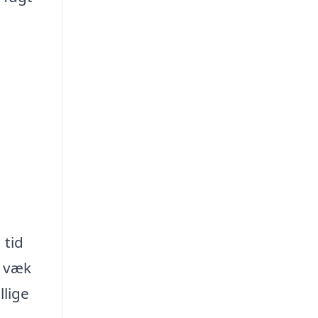
 tid
d væk
llige