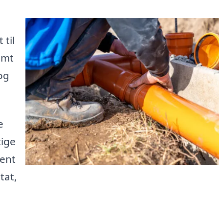
til
emt
og
e
tige
hent
tat,