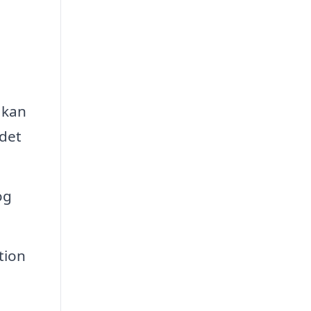
 kan
 det
og
tion