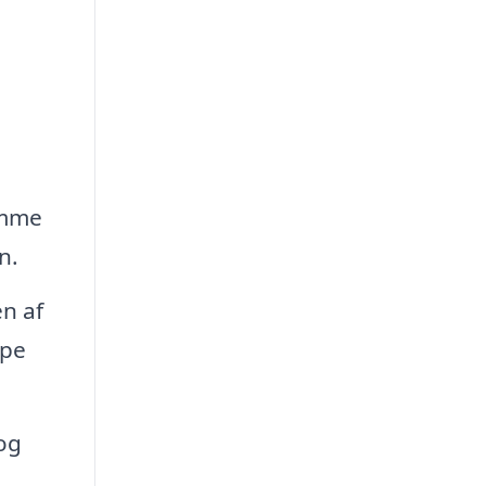
amme
n.
en af
lpe
 og