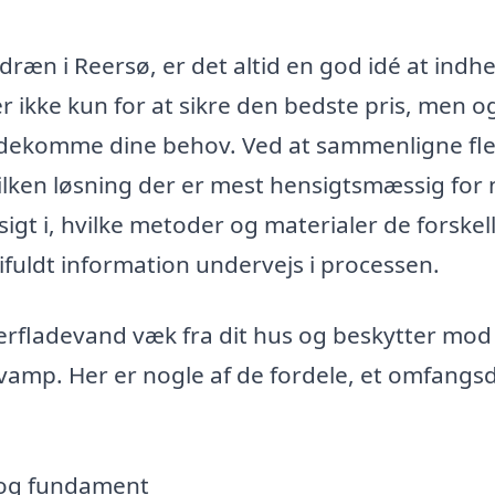
dræn i Reersø, er det altid en god idé at indh
er ikke kun for at sikre den bedste pris, men o
mødekomme dine behov. Ved at sammenligne fl
vilken løsning der er mest hensigtsmæssig for
sigt i, hvilke metoder og materialer de forskel
ifuldt information undervejs i processen.
rfladevand væk fra dit hus og beskytter mod
svamp. Her er nogle af de fordele, et omfang
 og fundament