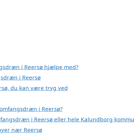
ngsdræn i Reersø hjælpe med?
gsdræn i Reersø
rsø, du kan være tryg ved
 omfangsdræn i Reersø?
omfangsdræn i Reersø eller hele Kalundborg komm
 byer nær Reersø