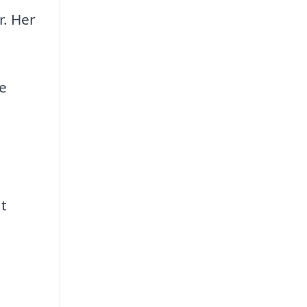
r. Her
e
t