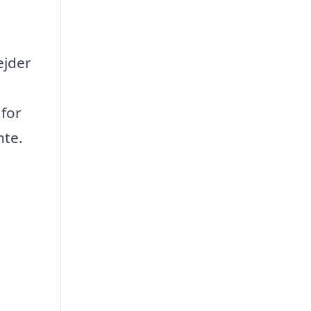
ejder
 for
nte.