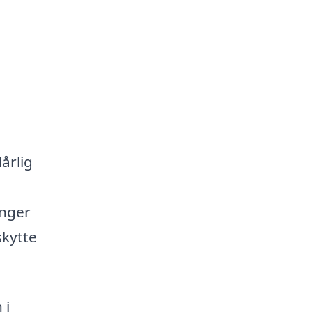
årlig
inger
skytte
 i