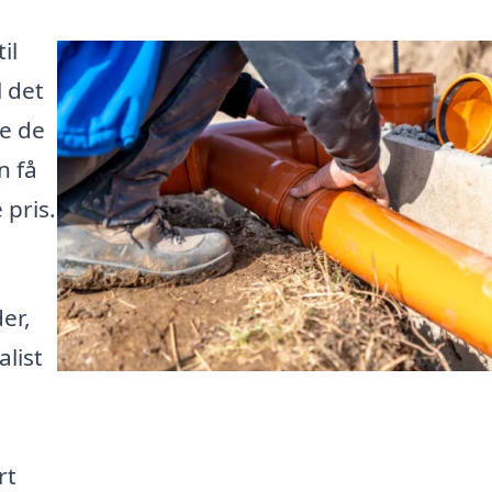
il
 det
de de
n få
 pris.
er,
alist
rt