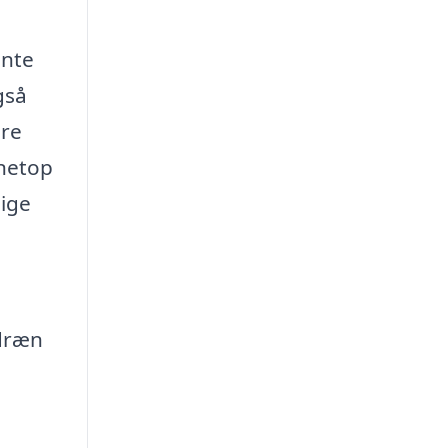
ente
gså
ere
 netop
lige
sdræn