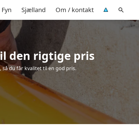
Fyn
Sjælland
Om / kontakt
l den rigtige pris
å du får kvalitet til en god pris.