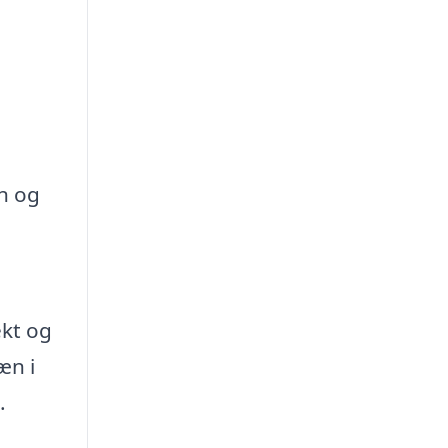
n og
.
ekt og
æn i
.