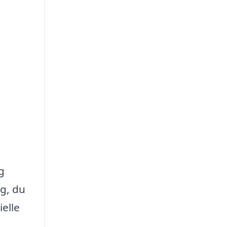
g
g, du
elle