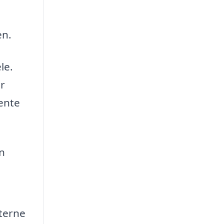
en.
le.
er
vente
n
sterne