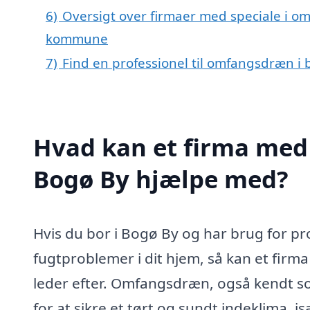
6)
Oversigt over firmaer med speciale i o
kommune
7)
Find en professionel til omfangsdræn i
Hvad kan et firma med
Bogø By hjælpe med?
Hvis du bor i Bogø By og har brug for pr
fugtproblemer i dit hjem, så kan et fir
leder efter. Omfangsdræn, også kendt s
for at sikre et tørt og sundt indeklima,