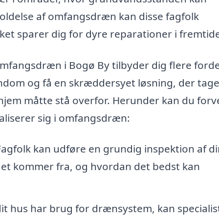
holdelse af omfangsdræn kan disse fagfolk
ket sparer dig for dyre reparationer i fremtid
omfangsdræn i Bogø By tilbyder dig flere forde
endom og få en skræddersyet løsning, der tag
t hjem måtte stå overfor. Herunder kan du for
ialiserer sig i omfangsdræn:
agfolk kan udføre en grundig inspektion af di
et kommer fra, og hvordan det bedst kan
it hus har brug for drænsystem, kan speciali