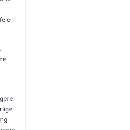
ffe en
,
ere
s
igere
rlige
ing
blemer