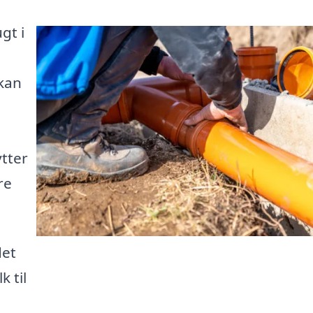
gt i
kan
tter
re
det
k til