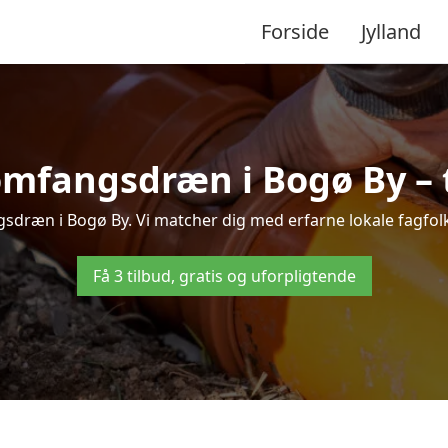
Forside
Jylland
omfangsdræn i Bogø By – ti
sdræn i Bogø By. Vi matcher dig med erfarne lokale fagfolk, s
Få 3 tilbud, gratis og uforpligtende