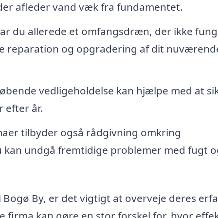
 der afleder vand væk fra fundamentet.
ar du allerede et omfangsdræn, der ikke fung
yde reparation og opgradering af dit nuværend
øbende vedligeholdelse kan hjælpe med at sik
 efter år.
aer tilbyder også rådgivning omkring
u kan undgå fremtidige problemer med fugt o
Bogø By, er det vigtigt at overveje deres erfa
e firma kan gøre en stor forskel for, hvor effek