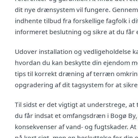
dit nye drænsystem vil fungere. Gennem
indhente tilbud fra forskellige fagfolk i 
informeret beslutning og sikre at du får 
Udover installation og vedligeholdelse kan
hvordan du kan beskytte din ejendom mo
tips til korrekt dræning af terræn omkrin
opgradering af dit tagsystem for at sikre
Til sidst er det vigtigt at understrege, at
du får indsat et omfangsdræn i Bogø By, 
konsekvenser af vand- og fugtskader. At 
på kort sigt, men en beskyttelse for di