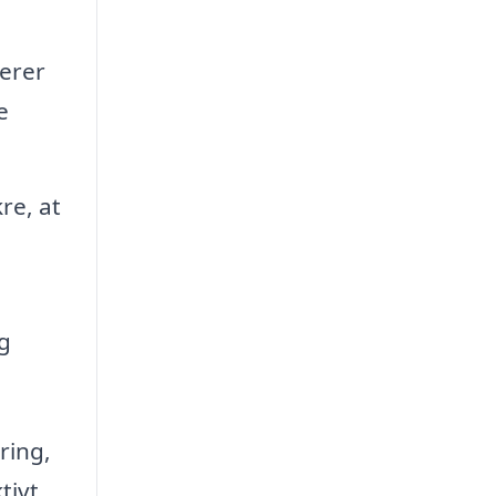
erer
e
re, at
g
ring,
tivt