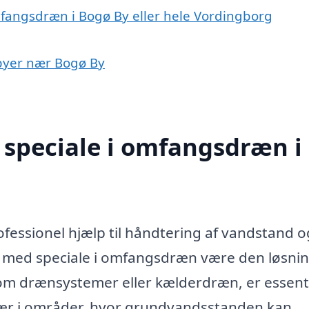
mfangsdræn i Bogø By eller hele Vordingborg
 byer nær Bogø By
 speciale i omfangsdræn i
ofessionel hjælp til håndtering af vandstand o
ma med speciale i omfangsdræn være den løsnin
om drænsystemer eller kælderdræn, er essenti
 især i områder, hvor grundvandsstanden kan