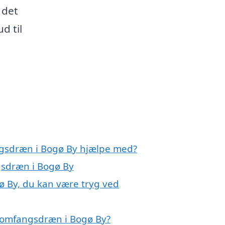
 det
d til
ngsdræn i Bogø By hjælpe med?
gsdræn i Bogø By
ø By, du kan være tryg ved
 omfangsdræn i Bogø By?