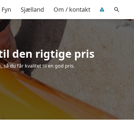
Fyn
Sjælland
Om / kontakt
l den rigtige pris
å du får kvalitet til en god pris.