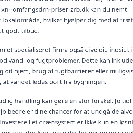
 xn--omfangsdrn-priser-zrb.dk kan du nemt
dit lokalområde, hvilket hjælper dig med at træ
et godt tilbud.
 et specialiseret firma også give dig indsigt i
d vand- og fugtproblemer. Dette kan inklud
g dit hjem, brug af fugtbarrierer eller muligvi
, at vandet ledes bort fra bygningen.
 tidlig handling kan gøre en stor forskel. Jo tidl
jo bedre er dine chancer for at undgå de alvo
investere i et drænsystem er ikke kun en løsn
n ejendom, der kan spare dig for penge og pro