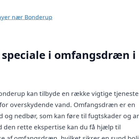
 byer nær Bonderup
 speciale i omfangsdræn i
nderup kan tilbyde en række vigtige tjeneste
fri for overskydende vand. Omfangsdræn er en
nd og nedbør, som kan føre til fugtskader og a
en rette ekspertise kan du få hjælp til
lse af omfangsdræn, hvilket sikrer en sund bol