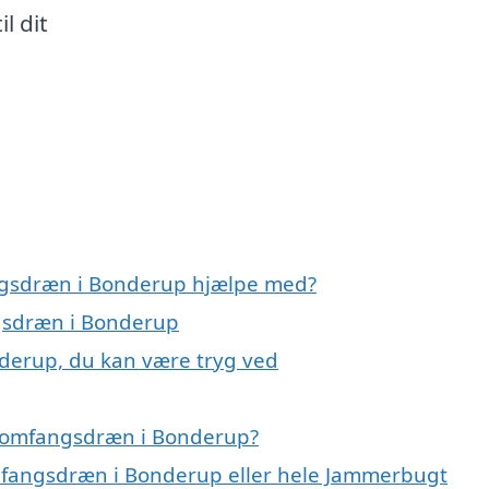
l dit
ngsdræn i Bonderup hjælpe med?
ngsdræn i Bonderup
derup, du kan være tryg ved
å omfangsdræn i Bonderup?
omfangsdræn i Bonderup eller hele Jammerbugt