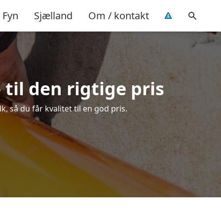
Fyn
Sjælland
Om / kontakt
il den rigtige pris
så du får kvalitet til en god pris.