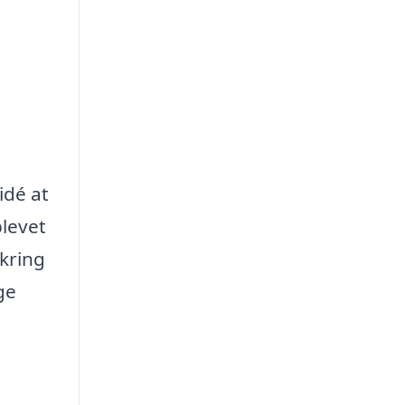
idé at
plevet
kring
ge