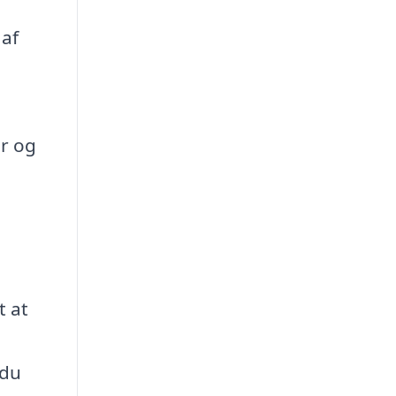
 af
er og
t at
 du