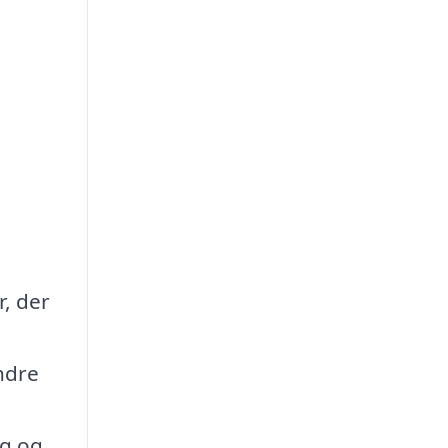
r, der
ndre
ig og