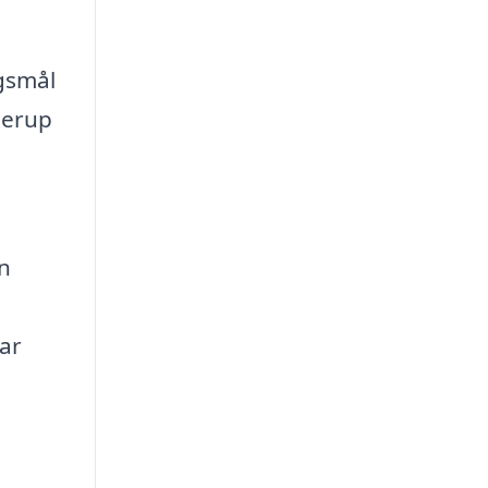
rgsmål
derup
in
ar