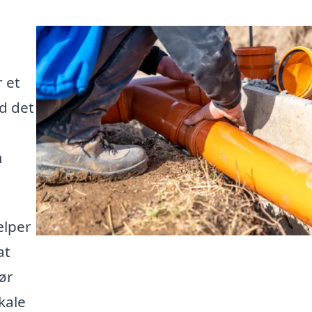
 et
d det
m
ælper
at
ør
kale