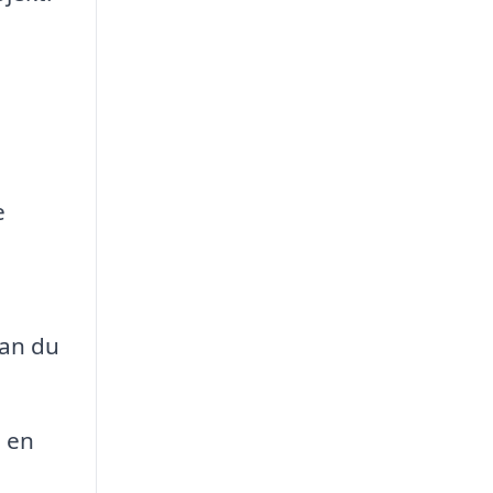
e
kan du
 en