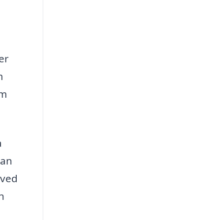
er
m
em
a
kan
 ved
n