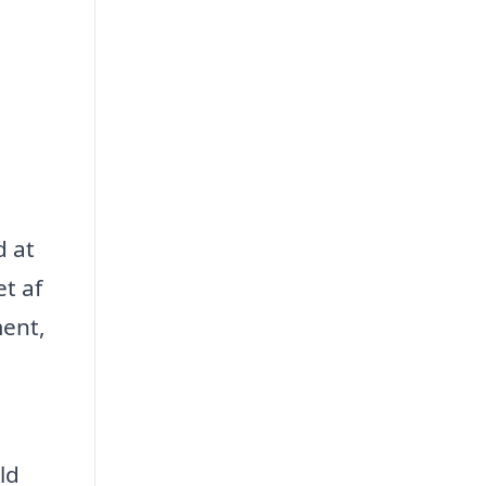
d at
t af
ment,
ld