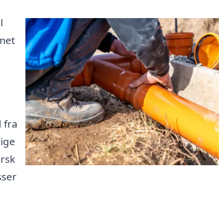
l
met
 fra
lige
orsk
sser