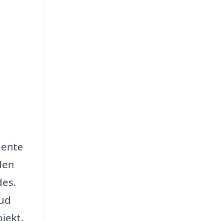
hente
eden
des.
bud
jekt.