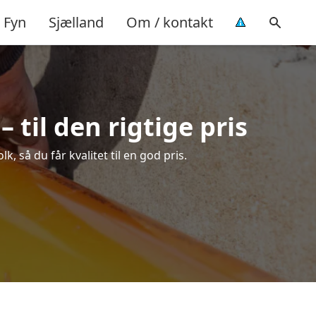
Fyn
Sjælland
Om / kontakt
til den rigtige pris
 så du får kvalitet til en god pris.