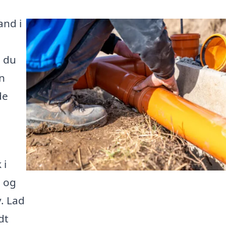
and i
 du
n
de
 i
d og
. Lad
dt