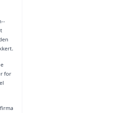
n--
t
 den
kkert.
de
r for
el
 firma