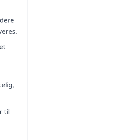
rdere
veres.
et
elig,
 til