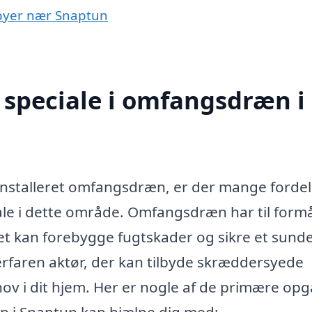
 byer nær Snaptun
 speciale i omfangsdræn i
 installeret omfangsdræn, er der mange forde
ale i dette område. Omfangsdræn har til formå
et kan forebygge fugtskader og sikre et sund
 erfaren aktør, der kan tilbyde skræddersyede
ehov i dit hjem. Her er nogle af de primære opg
n i Snaptun kan hjælpe dig med: