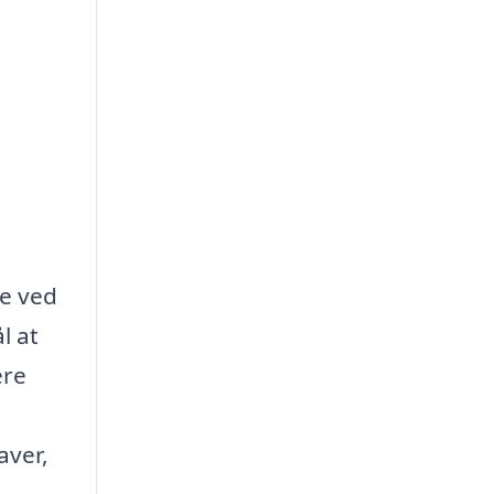
le ved
l at
ere
aver,