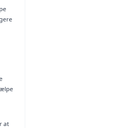
lpe
igere
e
jælpe
r at