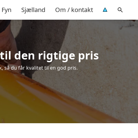
Fyn
Sjælland
Om / kontakt
l den rigtige pris
å du får kvalitet til en god pris.