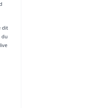
ed
 dit
, du
live