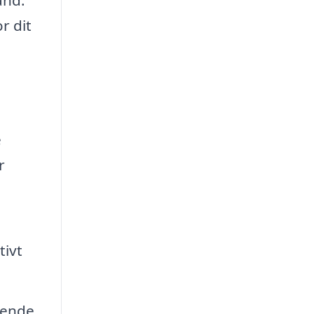
r dit
e
r
tivt
rende