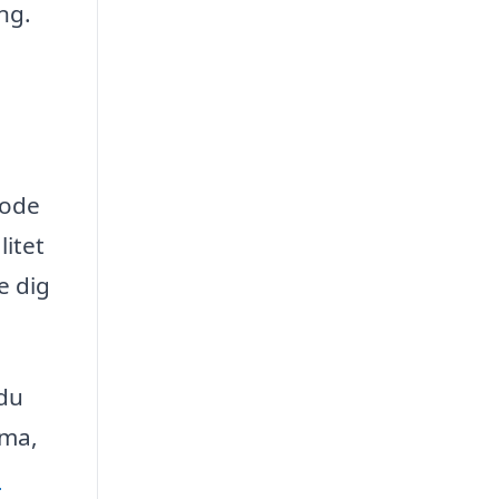
ng.
gode
litet
e dig
 du
rma,
-