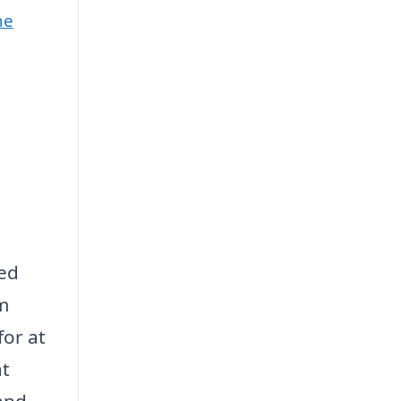
ne
med
m
for at
at
and.