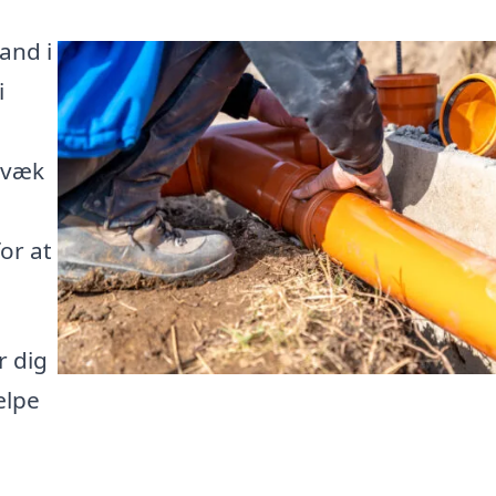
and i
i
 væk
or at
r dig
ælpe