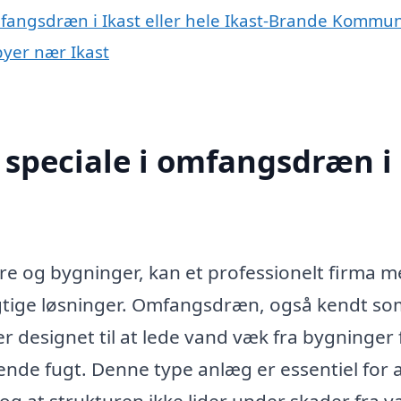
mfangsdræn i Ikast eller hele Ikast-Brande Kommu
byer nær Ikast
 speciale i omfangsdræn i
re og bygninger, kan et professionelt firma 
vigtige løsninger. Omfangsdræn, også kendt so
 designet til at lede vand væk fra bygninger 
nde fugt. Denne type anlæg er essentiel for 
, og at strukturen ikke lider under skader fra v