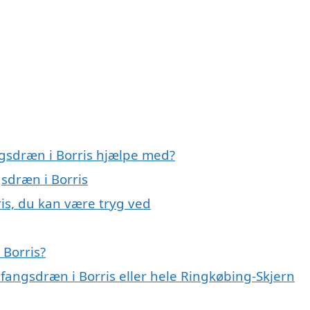
gsdræn i Borris hjælpe med?
sdræn i Borris
is, du kan være tryg ved
 Borris?
fangsdræn i Borris eller hele Ringkøbing-Skjern