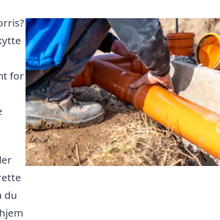
rris?
kytte
t for
e
ler
rette
å du
 hjem