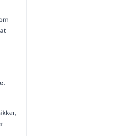
som
 at
e.
ikker,
er