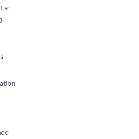
t at
g
es
ration
mod