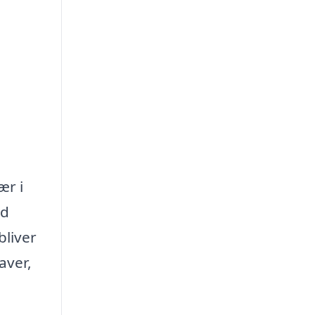
ær i
ed
bliver
aver,