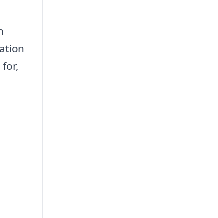
n
mation
for,