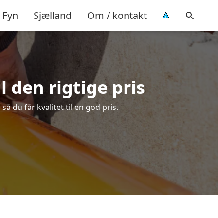
Fyn
Sjælland
Om / kontakt
l den rigtige pris
å du får kvalitet til en god pris.