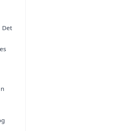
. Det
res
an
og