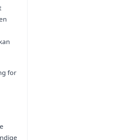
t
men
l
 kan
ng for
re
endige