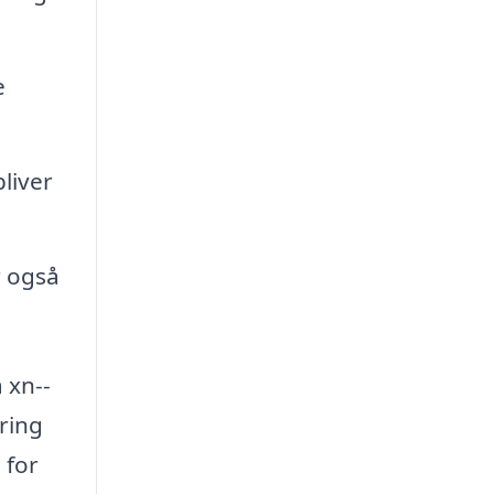
e
liver
r også
 xn--
ring
 for