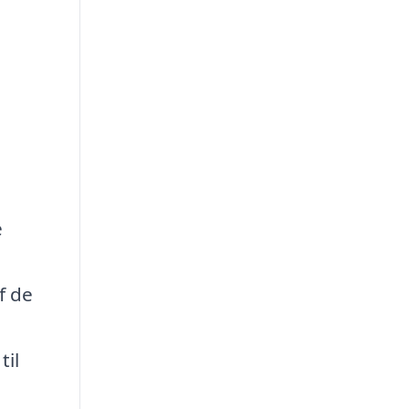
e
f de
til