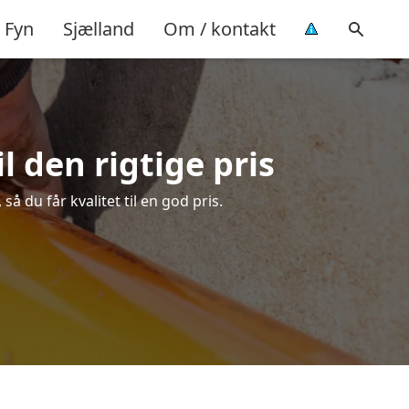
Fyn
Sjælland
Om / kontakt
l den rigtige pris
å du får kvalitet til en god pris.