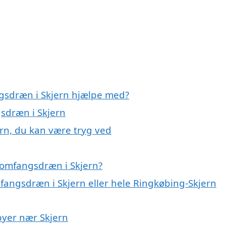
ngsdræn i Skjern hjælpe med?
gsdræn i Skjern
rn, du kan være tryg ved
 omfangsdræn i Skjern?
fangsdræn i Skjern eller hele Ringkøbing-Skjern
byer nær Skjern