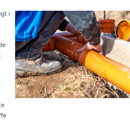
gt i
de
t
e
te
ffe