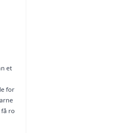
an et
e for
farne
 få ro