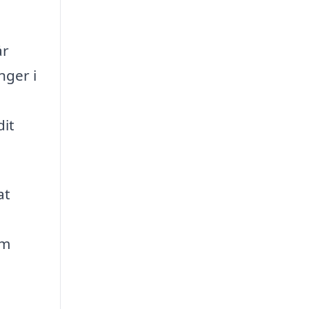
år
nger i
dit
at
em