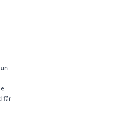
 kun
de
d får