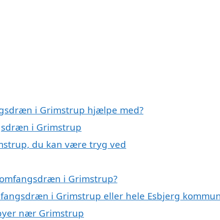
ngsdræn i Grimstrup hjælpe med?
gsdræn i Grimstrup
mstrup, du kan være tryg ved
 omfangsdræn i Grimstrup?
omfangsdræn i Grimstrup eller hele Esbjerg kommu
 byer nær Grimstrup