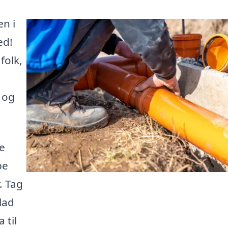
n i
ed!
folk,
 og
e
pe
. Tag
lad
 til