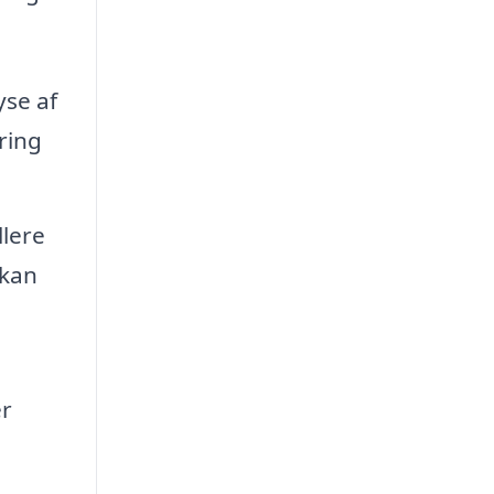
yse af
ring
llere
 kan
er