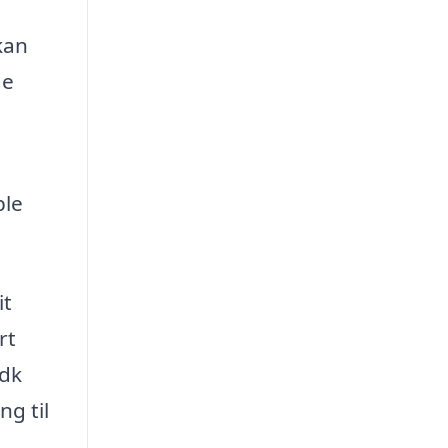
kan
de
ble
it
rt
.dk
ng til