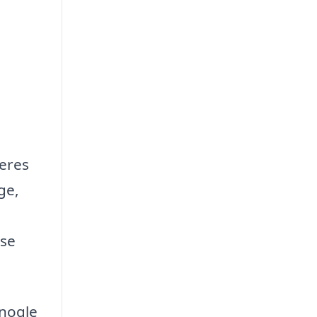
deres
ge,
øse
 nogle