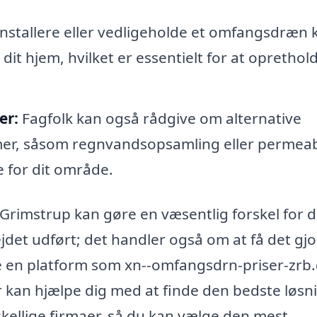
installere eller vedligeholde et omfangsdræn 
dit hjem, hvilket er essentielt for at oprethol
er:
Fagfolk kan også rådgive om alternative
mer, såsom regnvandsopsamling eller permea
 for dit område.
 Grimstrup kan gøre en væsentlig forskel for d
jdet udført; det handler også om at få det gjo
e en platform som xn--omfangsdrn-priser-zrb
r kan hjælpe dig med at finde den bedste løsni
skellige firmaer, så du kan vælge den mest