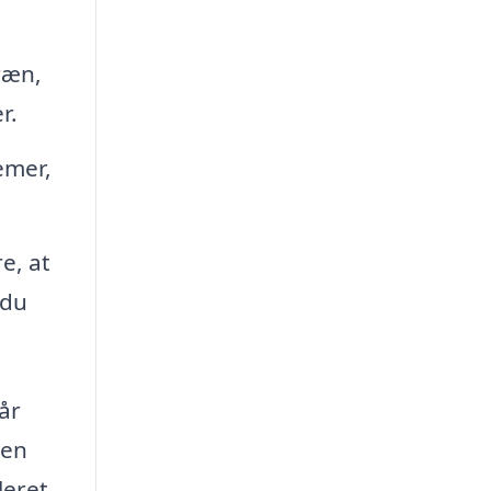
ræn,
r.
emer,
e, at
 du
år
sen
leret