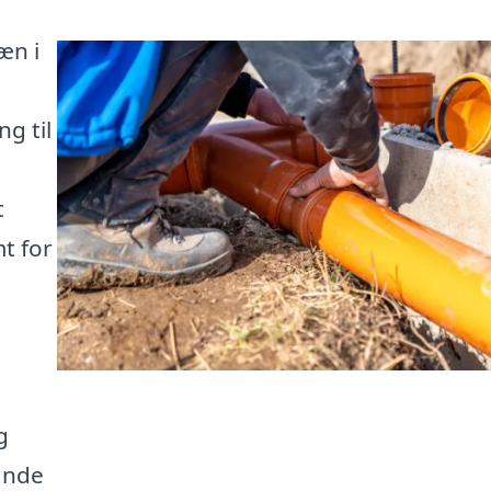
æn i
g til
t
t for
g
inde