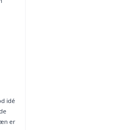
n
od idé
nde
ræn er