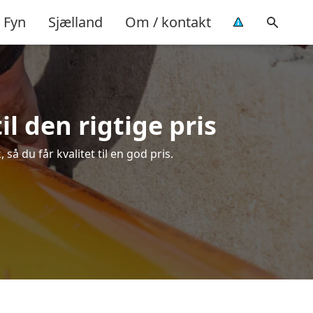
Fyn
Sjælland
Om / kontakt
l den rigtige pris
å du får kvalitet til en god pris.