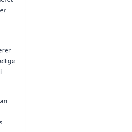
 er
erer
ellige
i
kan
s