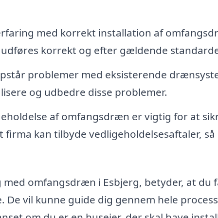
erfaring med korrekt installation af omfangsd
t udføres korrekt og efter gældende standarde
opstår problemer med eksisterende drænsyst
kalisere og udbedre disse problemer.
holdelse af omfangsdræn er vigtig for at sikr
t firma kan tilbyde vedligeholdelsesaftaler, så
g med omfangsdræn i Esbjerg, betyder, at du f
se. De vil kunne guide dig gennem hele proces
anset om du er en husejer, der skal have instal