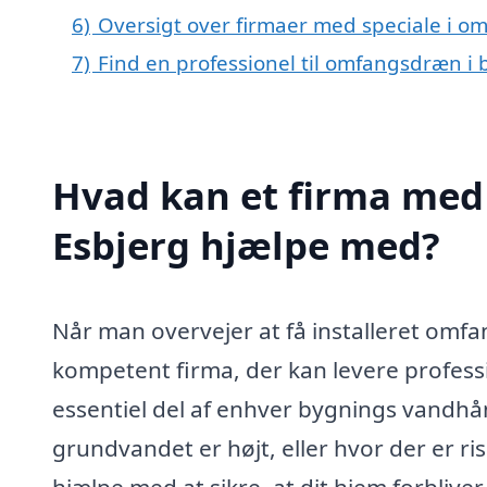
6)
Oversigt over firmaer med speciale i o
7)
Find en professionel til omfangsdræn i 
Hvad kan et firma med
Esbjerg hjælpe med?
Når man overvejer at få installeret omfan
kompetent firma, der kan levere profes
essentiel del af enhver bygnings vandhå
grundvandet er højt, eller hvor der er ri
hjælpe med at sikre, at dit hjem forbliv