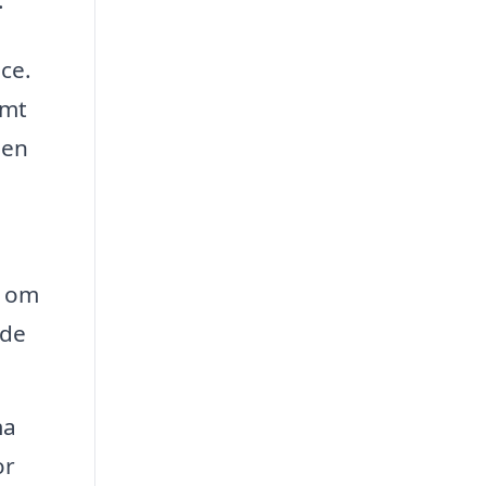
ce.
amt
len
, om
 de
ma
or