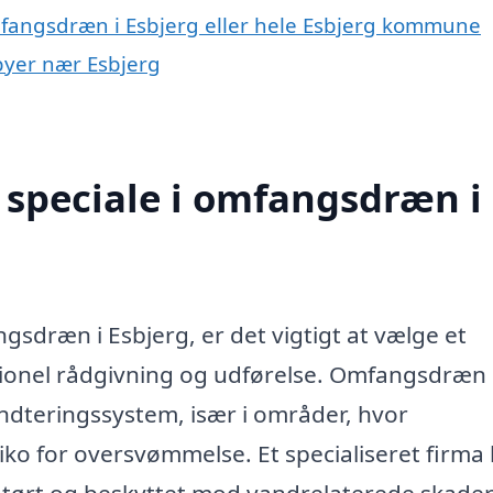
mfangsdræn i Esbjerg eller hele Esbjerg kommune
byer nær Esbjerg
 speciale i omfangsdræn i
gsdræn i Esbjerg, er det vigtigt at vælge et
sionel rådgivning og udførelse. Omfangsdræn 
ndteringssystem, især i områder, hvor
siko for oversvømmelse. Et specialiseret firma
er tørt og beskyttet mod vandrelaterede skader