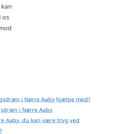
 kan
d os
 mod
ngsdræn i Nørre Aaby hjælpe med?
gsdræn i Nørre Aaby
re Aaby, du kan være tryg ved
?