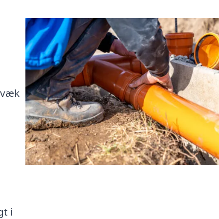
 væk
t i