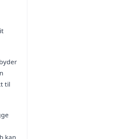
it
lbyder
in
 til
gge
øb kan