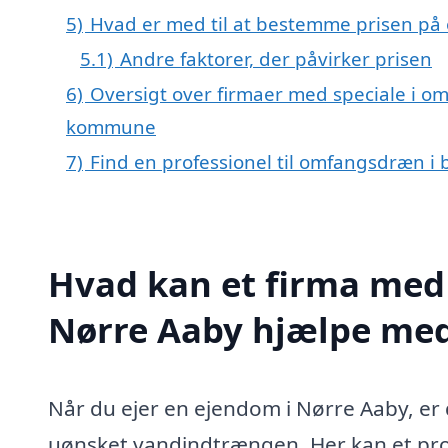
5)
Hvad er med til at bestemme prisen på
5.1)
Andre faktorer, der påvirker prisen
6)
Oversigt over firmaer med speciale i o
kommune
7)
Find en professionel til omfangsdræn i
Hvad kan et firma med
Nørre Aaby hjælpe me
Når du ejer en ejendom i Nørre Aaby, er d
uønsket vandindtrængen. Her kan et pro