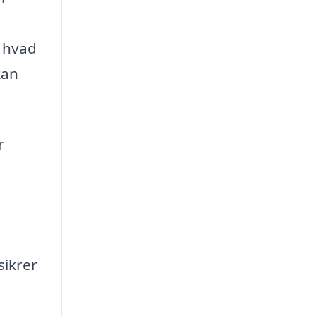
n hvad
kan
r
sikrer