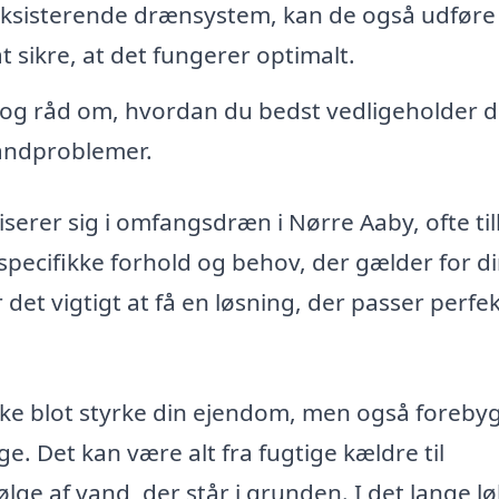
 eksisterende drænsystem, kan de også udføre
t sikre, at det fungerer optimalt.
 og råd om, hvordan du bedst vedligeholder d
andproblemer.
iserer sig i omfangsdræn i Nørre Aaby, ofte ti
pecifikke forhold og behov, der gælder for d
det vigtigt at få en løsning, der passer perfekt
ikke blot styrke din ejendom, men også foreby
. Det kan være alt fra fugtige kældre til
lge af vand, der står i grunden. I det lange l