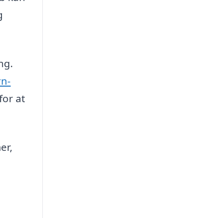
g
ng.
n-
for at
er,