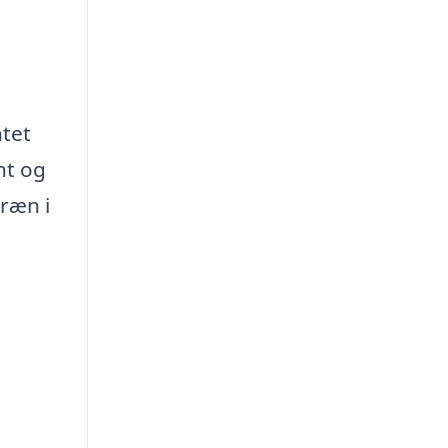
ntet
nt og
ræn i