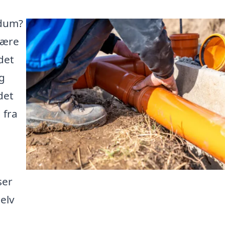
ddum?
være
det
ig
det
 fra
ser
elv