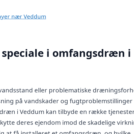
i byer nær Veddum
 speciale i omfangsdræn i
andsstand eller problematiske dræningsforh
ning på vandskader og fugtproblemstillinger 
sdræn i Veddum kan tilbyde en række tjenester
skytte deres ejendom imod de skadelige virkn
 at få installeret et omfangsdræn, og hvilke