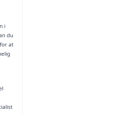
n i
kan du
for at
melig
el
alist