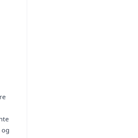
re
ente
t og