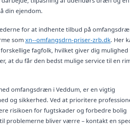
jordarbejde, tilpasning af udendørs dræn og en
på din ejendom.
ederne for at indhente tilbud på omfangsdræ
forme som
xn--omfangsdrn-priser-zrb.dk
. Her 
forskellige fagfolk, hvilket giver dig mulighed 
r, at du får den bedst mulige service til en ri
e med omfangsdræn i Veddum, er en vigtig
hed og sikkerhed. Ved at prioritere profession
ere risikoen for fugtskader og forbedre bolig
il problemerne bliver værre – kontakt en speci