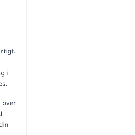
rtigt.
g i
es.
d over
d
din