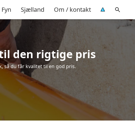
Fyn
Sjælland
Om / kontakt
l den rigtige pris
å du får kvalitet til en god pris.