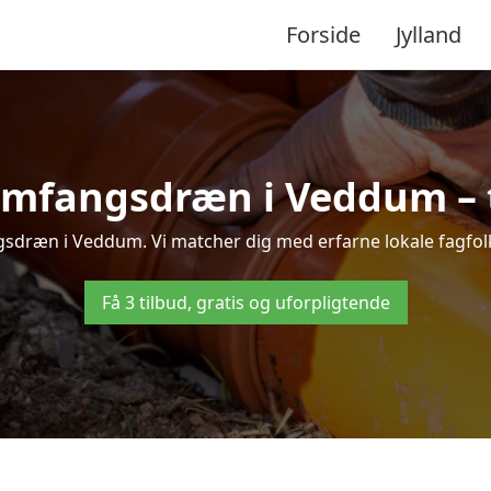
Forside
Jylland
omfangsdræn i Veddum – ti
sdræn i Veddum. Vi matcher dig med erfarne lokale fagfolk, s
Få 3 tilbud, gratis og uforpligtende