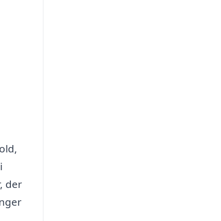
old,
i
, der
inger