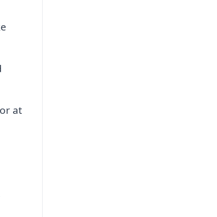
ke
d
or at
t