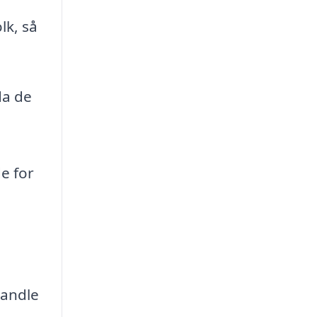
lk, så
da de
e for
handle