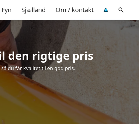
Fyn
Sjælland
Om / kontakt
l den rigtige pris
 du får kvalitet til en god pris.