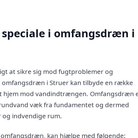
 speciale i omfangsdræn i
gtigt at sikre sig mod fugtproblemer og
i omfangsdræn i Struer kan tilbyde en række
 dit hjem mod vandindtrængen. Omfangsdræn 
g grundvand væk fra fundamentet og dermed
r og indvendige rum.
ed omfangsdræn, kan hjælpe med følgende: