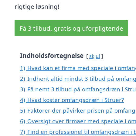
rigtige løsning!
Få 3 tilbud, gratis og uforpligtende
Indholdsfortegnelse
skjul
1)
Hvad kan et firma med speciale i omfa
2)
Indhent altid mindst 3 tilbud på omfan
3)
Få nemt 3 tilbud på omfangsdræn i Stru
4)
Hvad koster omfangsdræn i Struer?
5)
Faktorer der påvirker prisen på omfang
6)
Oversigt over firmaer med speciale i o
7)
Find en professionel til omfangsdræn i 