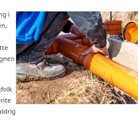
ng i
en,
g
tte
egnen
folk
ente
aldrig