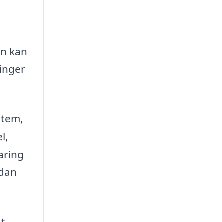
æn kan
inger
stem,
l,
faring
rdan
at