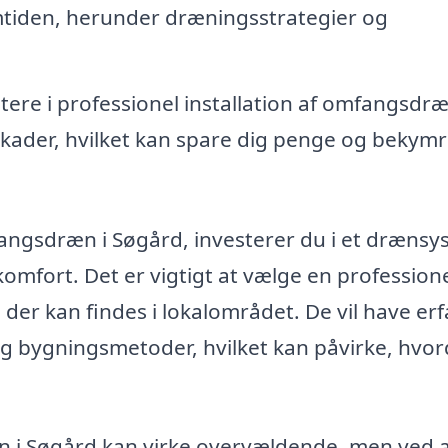
emtiden, herunder dræningsstrategier og
tere i professionel installation af omfangsdr
kader, hvilket kan spare dig penge og bekymr
fangsdræn i Søgård, investerer du i et drænsy
omfort. Det er vigtigt at vælge en professione
, der kan findes i lokalområdet. De vil have er
 og bygningsmetoder, hvilket kan påvirke, hvo
æn i Søgård kan virke overvældende, men ved 