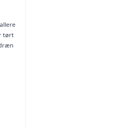
allere
 tørt
sdræn