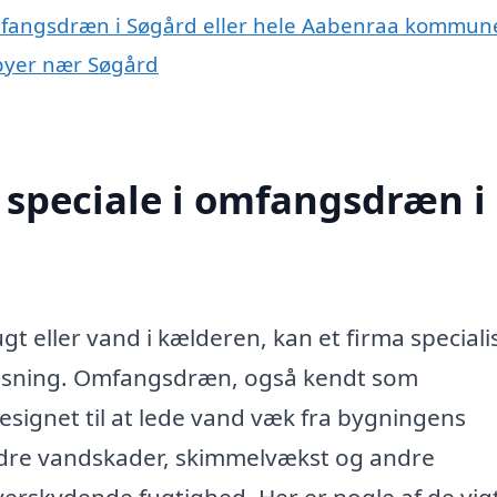
omfangsdræn i Søgård eller hele Aabenraa kommun
 byer nær Søgård
 speciale i omfangsdræn i
t eller vand i kælderen, kan et firma specialis
øsning. Omfangsdræn, også kendt som
signet til at lede vand væk fra bygningens
ndre vandskader, skimmelvækst og andre
erskydende fugtighed. Her er nogle af de vig