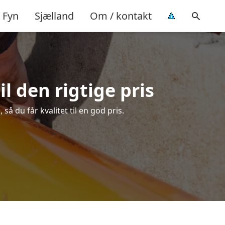
Fyn
Sjælland
Om / kontakt
l den rigtige pris
å du får kvalitet til en god pris.