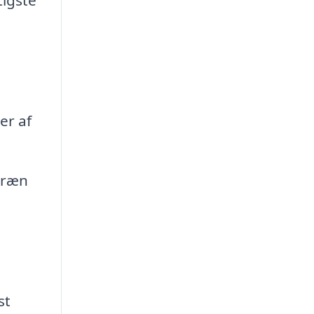
er af
dræn
st