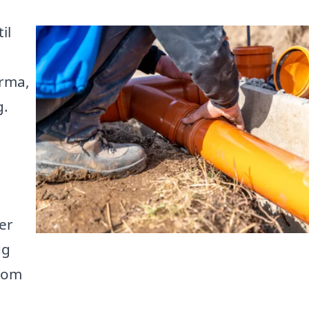
il
n
irma,
g.
er
ug
t om