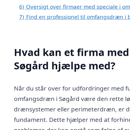
6)
Oversigt over firmaer med speciale i 
7)
Find en professionel til omfangsdræn i
Hvad kan et firma med
Søgård hjælpe med?
Når du står over for udfordringer med fug
omfangsdræn i Søgård være den rette l
drænsystemer eller perimeterdræn, er de
fundament. Dette hjælper med at forhi
problemer, der kan opstå som følge af ov