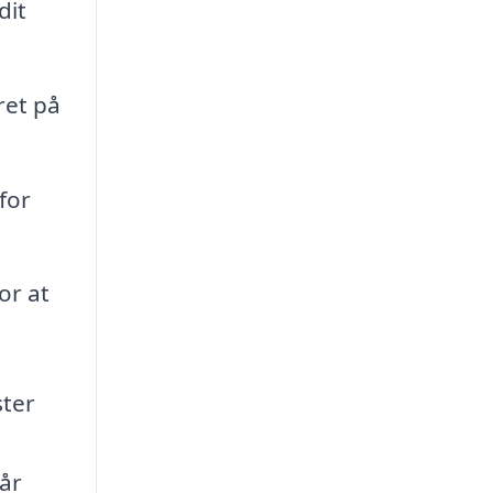
dit
ret på
for
or at
ster
får