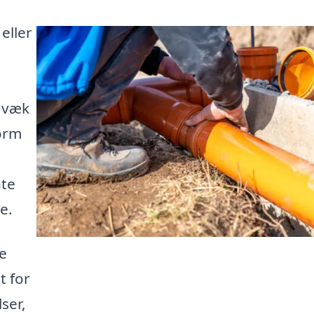
eller
d væk
form
nte
e.
te
t for
ser,