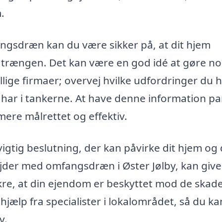
.
ngsdræn kan du være sikker på, at dit hjem
dtrængen. Det kan være en god idé at gøre no
llige firmaer; overvej hvilke udfordringer du 
 har i tankerne. At have denne information pa
ere målrettet og effektiv.
igtig beslutning, der kan påvirke dit hjem og 
ejder med omfangsdræn i Øster Jølby, kan give
sikre, at din ejendom er beskyttet mod de skade
hjælp fra specialister i lokalområdet, så du ka
v.