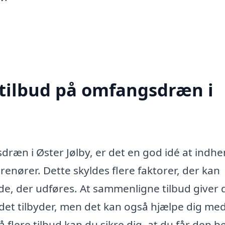
 tilbud på omfangsdræn i
ræn i Øster Jølby, er det en god idé at indhe
renører. Dette skyldes flere faktorer, der kan
jde, der udføres. At sammenligne tilbud giver 
det tilbyder, men det kan også hjælpe dig med
 flere tilbud kan du sikre dig, at du får den b