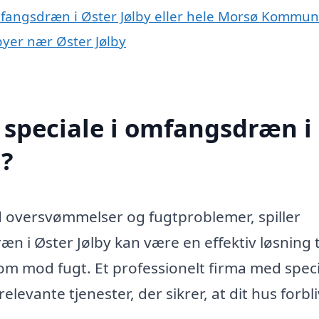
mfangsdræn i Øster Jølby eller hele Morsø Kommu
byer nær Øster Jølby
 speciale i omfangsdræn i
d?
od oversvømmelser og fugtproblemer, spiller
 i Øster Jølby kan være en effektiv løsning ti
m mod fugt. Et professionelt firma med speci
vante tjenester, der sikrer, at dit hus forbl