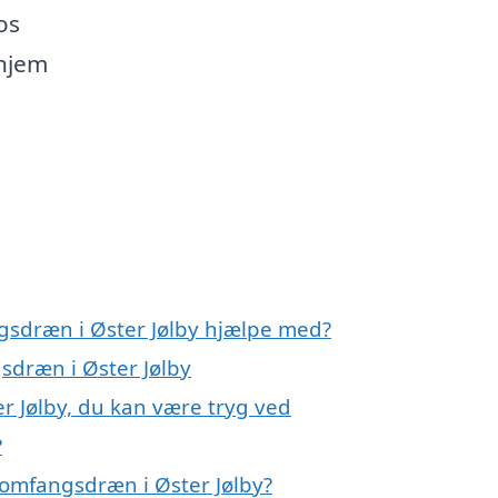
os
 hjem
gsdræn i Øster Jølby hjælpe med?
sdræn i Øster Jølby
r Jølby, du kan være tryg ved
?
 omfangsdræn i Øster Jølby?