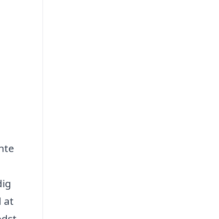
nte
dig
 at
edst