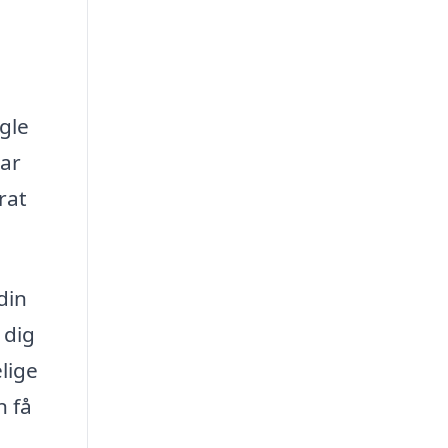
gle
har
rat
din
 dig
lige
n få