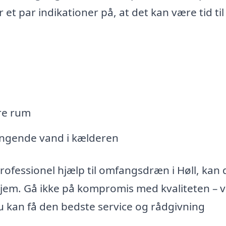
et par indikationer på, at det kan være tid til 
dre rum
rængende vand i kælderen
fessionel hjælp til omfangsdræn i Høll, kan 
hjem. Gå ikke på kompromis med kvaliteten – 
du kan få den bedste service og rådgivning