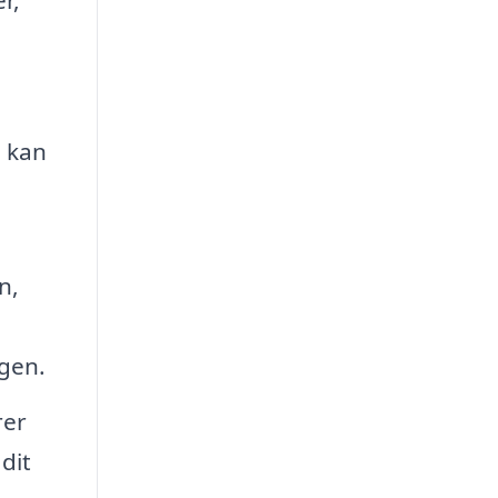
e kan
n,
ngen.
rer
dit