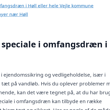
mfangsdræn i Høll eller hele Vejle kommune
byer nær Høll
 speciale i omfangsdræn i
e i ejendomssikring og vedligeholdelse, især i
 tæt på vandløb. Hvis du oplever problemer 
gnende, kan det være tegnet på, at du har bru
peciale i omfangsdræn kan tilbyde en række
t hjem tørt og sikkert. Her er nogle af de måde