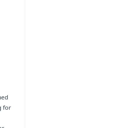
med
g for
r,