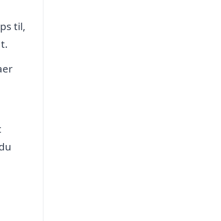
s til,
t.
aer
t
 du