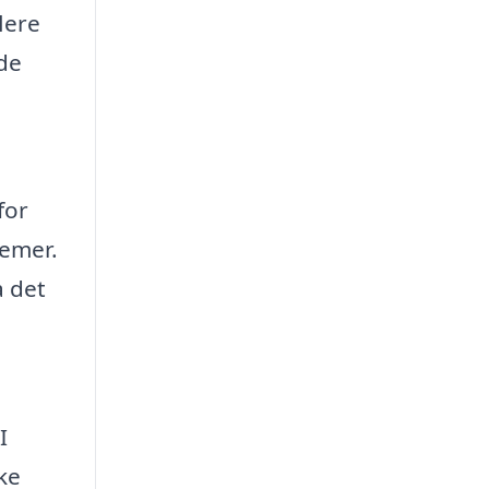
lere
nde
for
temer.
a det
I
ke