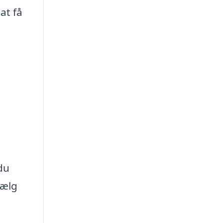
at få
du
vælg