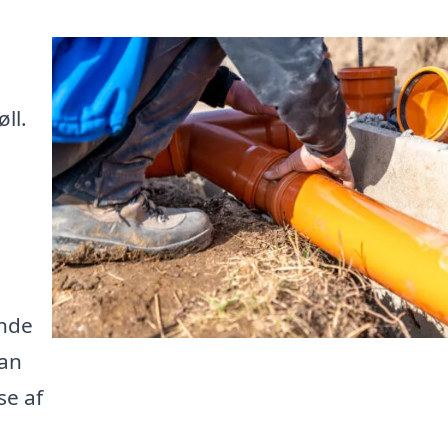
ll.
inde
kan
se af