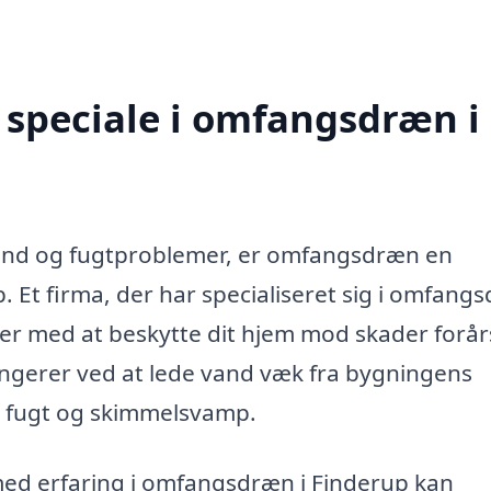
 speciale i omfangsdræn i
vand og fugtproblemer, er omfangsdræn en
p. Et firma, der har specialiseret sig i omfang
lper med at beskytte dit hjem mod skader forå
gerer ved at lede vand væk fra bygningens
r fugt og skimmelsvamp.
med erfaring i omfangsdræn i Finderup kan