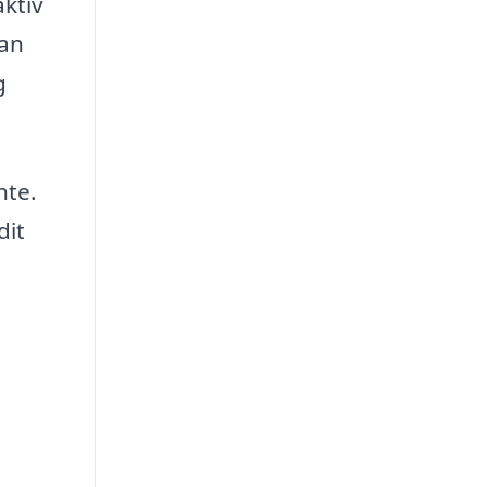
ktiv
kan
g
nte.
dit