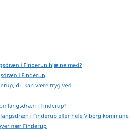
ngsdræn i Finderup hjælpe med?
gsdræn i Finderup
derup, du kan være tryg ved
 omfangsdræn i Finderup?
omfangsdræn i Finderup eller hele Viborg kommune
 byer nær Finderup