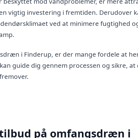
r beskyttet mod vandproblemer, er mere attra
l en vigtig investering i fremtiden. Derudover 
dendørsklimaet ved at minimere fugtighed o
vamp.
gsdræn i Finderup, er der mange fordele at he
r kan guide dig gennem processen og sikre, at 
 fremover.
 tilbud på omfangsdræn i