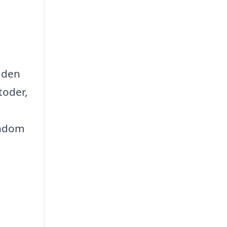
g den
toder,
endom