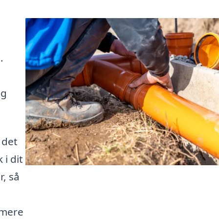
.
og
 det
 i dit
r, så
 mere