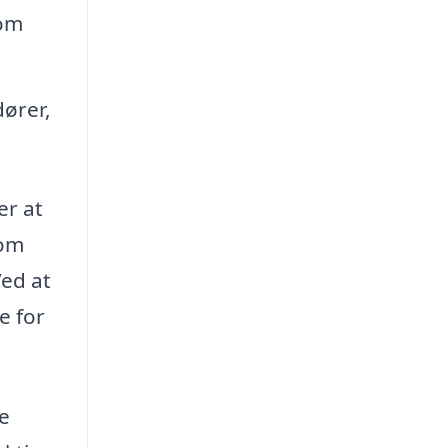
som
dører,
er at
 om
Ved at
e for
e