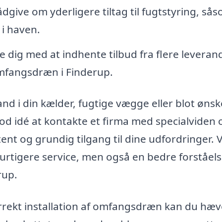
ådgive om yderligere tiltag til fugtstyring, så
i haven.
 dig med at indhente tilbud fra flere leveran
omfangsdræn i Finderup.
 i din kælder, fugtige vægge eller blot ønsk
god idé at kontakte et firma med specialviden
t og grundig tilgang til dine udfordringer. 
 hurtigere service, men også en bedre forståels
rup.
rrekt installation af omfangsdræn kan du hæv