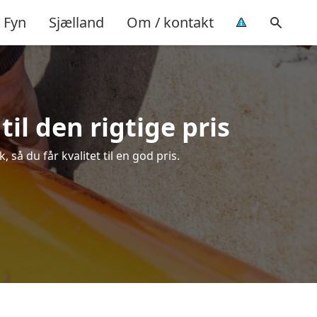
Fyn
Sjælland
Om / kontakt
il den rigtige pris
så du får kvalitet til en god pris.