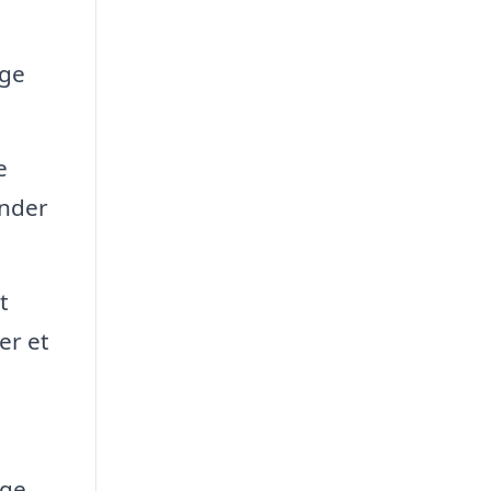
nge
e
under
t
er et
ige