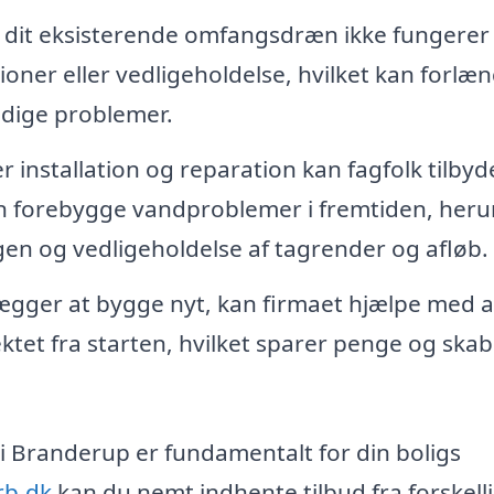
 dit eksisterende omfangsdræn ikke fungerer
ioner eller vedligeholdelse, hvilket kan forlæ
idige problemer.
 installation og reparation kan fagfolk tilbyd
n forebygge vandproblemer i fremtiden, her
gen og vedligeholdelse af tagrender og afløb.
ægger at bygge nyt, kan firmaet hjælpe med a
et fra starten, hvilket sparer penge og skab
 i Branderup er fundamentalt for din boligs
rb.dk
kan du nemt indhente tilbud fra forskell