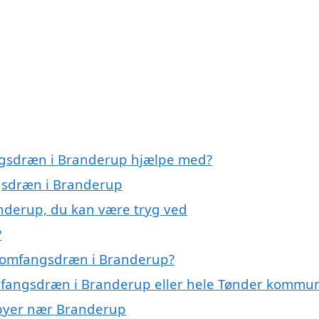
ngsdræn i Branderup hjælpe med?
ngsdræn i Branderup
nderup, du kan være tryg ved
?
å omfangsdræn i Branderup?
omfangsdræn i Branderup eller hele Tønder kommu
 byer nær Branderup