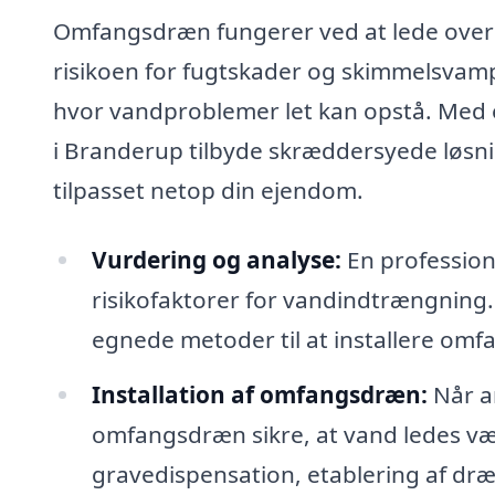
Omfangsdræn fungerer ved at lede overs
risikoen for fugtskader og skimmelsvamp.
hvor vandproblemer let kan opstå. Med e
i Branderup tilbyde skræddersyede løsn
tilpasset netop din ejendom.
Vurdering og analyse:
En professione
risikofaktorer for vandindtrængning.
egnede metoder til at installere omf
Installation af omfangsdræn:
Når an
omfangsdræn sikre, at vand ledes væ
gravedispensation, etablering af dræn