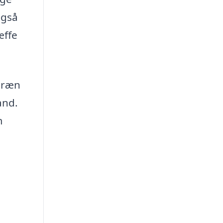
også
æffe
sdræn
and.
m