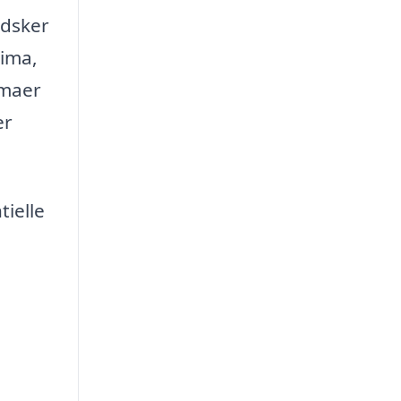
ndsker
lima,
rmaer
er
ielle