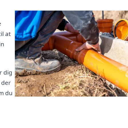
e
l at
in
r dig
 der
om du