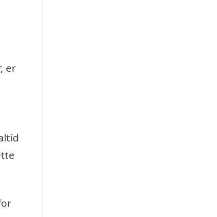
, er
ltid
ette
for