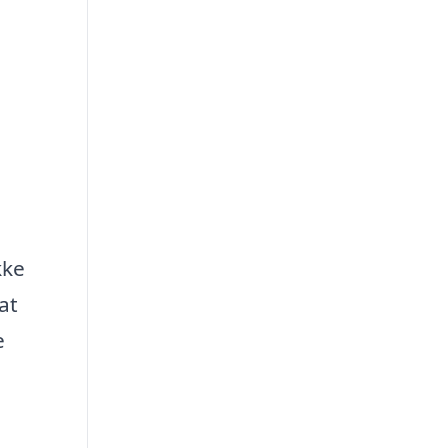
kke
at
e