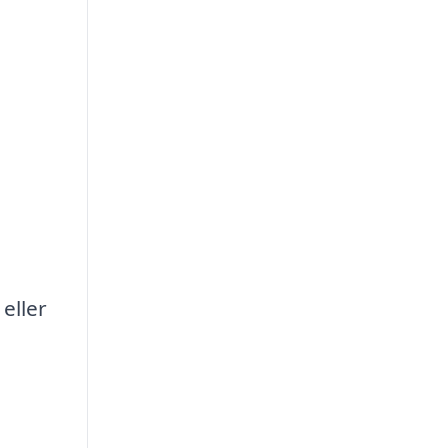
eller
n