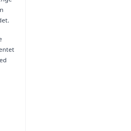
æn
det.
e
entet
ted