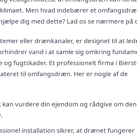
deklimaet. Men hvad indebærer et omfangsdr
 hjælpe dig med dette? Lad os se nærmere på 
er eller drænkanaler, er designet til at led
orhindrer vand i at samle sig omkring fundam
og fugtskader. Et professionelt firma i Biers
lateret til omfangsdræn. Her er nogle af de
k kan vurdere din ejendom og rådgive om den
.
sionel installation sikrer, at drænet fungerer