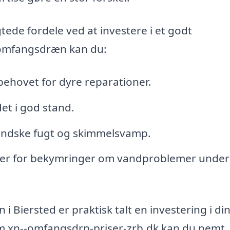
gtede fordele ved at investere i et godt
 omfangsdræn kan du:
ehovet for dyre reparationer.
et i god stand.
mindske fugt og skimmelsvamp.
pper for bekymringer om vandproblemer under 
 i Biersted er praktisk talt en investering i di
m xn--omfangsdrn-priser-zrb.dk kan du nemt