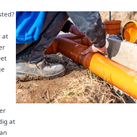
sted?
 at
er
Det
ge
rer
dig at
kan