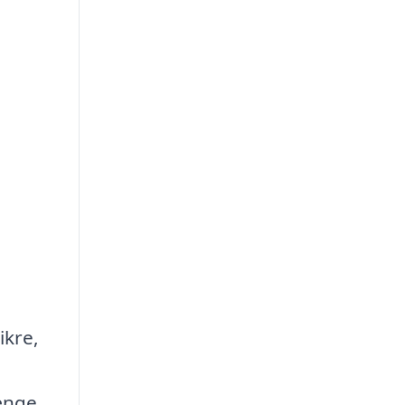
ikre,
ænge