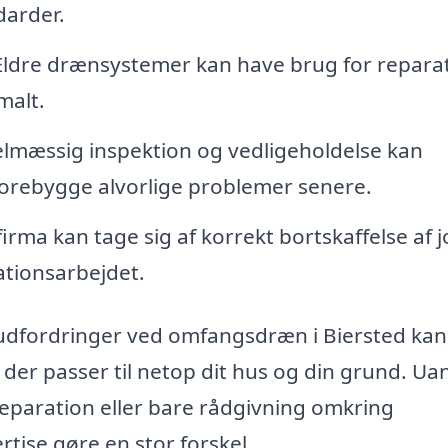
darder.
ldre drænsystemer kan have brug for repara
malt.
lmæssig inspektion og vedligeholdelse kan
orebygge alvorlige problemer senere.
firma kan tage sig af korrekt bortskaffelse af 
rationsarbejdet.
 udfordringer ved omfangsdræn i Biersted kan
 der passer til netop dit hus og din grund. Ua
 reparation eller bare rådgivning omkring
tise gøre en stor forskel.