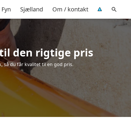
Fyn
Sjælland
Om / kontakt
il den rigtige pris
så du får kvalitet til en god pris.