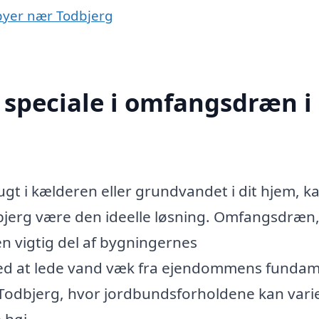
 byer nær Todbjerg
 speciale i omfangsdræn i
gt i kælderen eller grundvandet i dit hjem, k
bjerg være den ideelle løsning. Omfangsdræn
n vigtig del af bygningernes
ed at lede vand væk fra ejendommens fundam
 Todbjerg, hvor jordbundsforholdene kan vari
 høj.