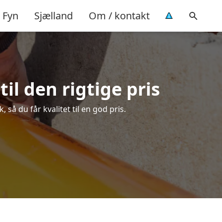
Fyn
Sjælland
Om / kontakt
il den rigtige pris
så du får kvalitet til en god pris.