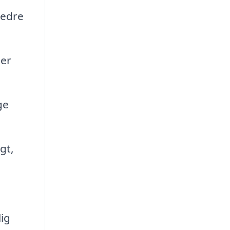
bedre
 er
ge
gt,
lig