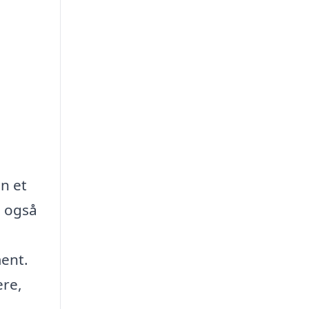
an et
, også
ent.
ere,