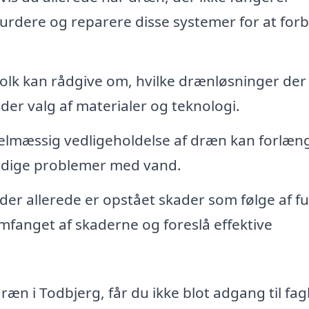
vurdere og reparere disse systemer for at for
olk kan rådgive om, hvilke drænløsninger der
nder valg af materialer og teknologi.
lmæssig vedligeholdelse af dræn kan forlæn
tidige problemer med vand.
der allerede er opstået skader som følge af fu
fanget af skaderne og foreslå effektive
æn i Todbjerg, får du ikke blot adgang til fag