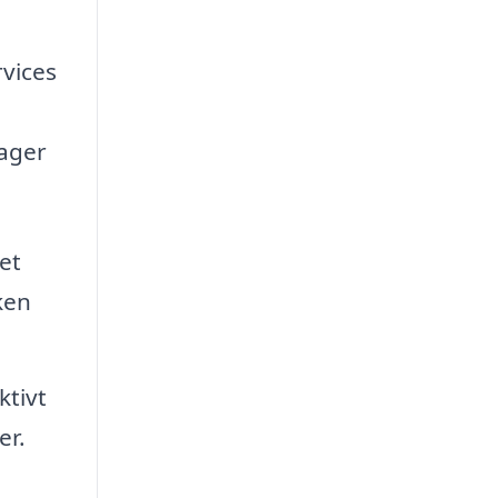
rvices
tager
et
ken
ktivt
er.