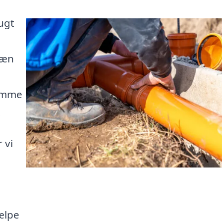
ugt
ræn
domme
.
 vi
ælpe