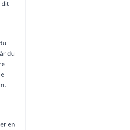
 dit
 du
år du
re
de
æn.
 er en