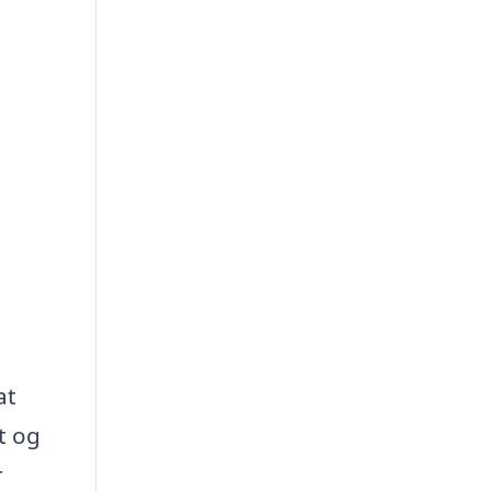
at
t og
r