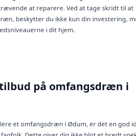
vende at reparere. Ved at tage skridt til at
dræn, beskytter du ikke kun din investering, 
edsniveauerne i dit hjem.
 tilbud på omfangsdræn i
allere et omfangsdræn i Ødum, er det en god i
 fagfolk. Dette giver dig ikke blot et bredt sp