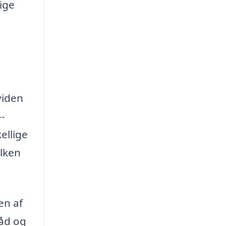
ige
viden
--
ellige
ilken
en af
råd og