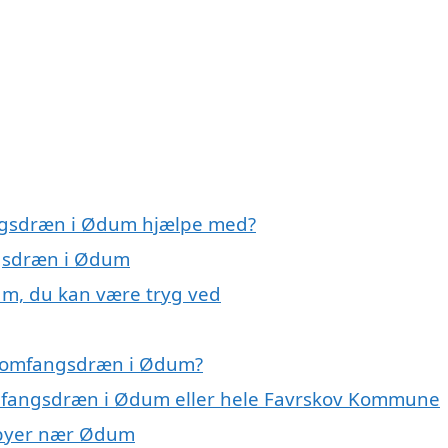
angsdræn i Ødum hjælpe med?
ngsdræn i Ødum
m, du kan være tryg ved
å omfangsdræn i Ødum?
omfangsdræn i Ødum eller hele Favrskov Kommune
i byer nær Ødum