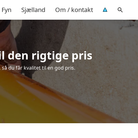
Fyn
Sjælland
Om / kontakt
 den rigtige pris
 du får kvalitet til en god pris.