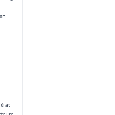
men
dé at
ektrum