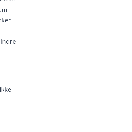
 om
sker
hindre
ikke