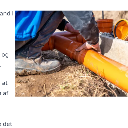
and i
 og
.
 at
n af
e det