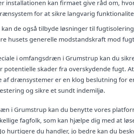
er installationen kan firmaet give råd om, hv
ænsystem for at sikre langvarig funktionalite
 de også tilbyde løsninger til fugtisolering
re husets generelle modstandskraft mod fugt
ciale i omfangsdræn i Grumstrup kan du sikre
er potentielle skader fra overskydende fugt. At
lse af drænsystemer er en klog beslutning for 
estering og sikre et sundt indemiljø.
dræn i Grumstrup kan du benytte vores platfor
kellige fagfolk, som kan hjælpe dig med at løs
o hurtigere du handler, jo bedre kan du besk