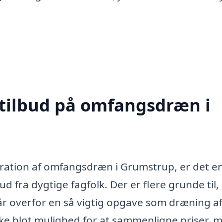
 tilbud på omfangsdræn i
paration af omfangsdræn i Grumstrup, er det e
ud fra dygtige fagfolk. Der er flere grunde til,
tår overfor en så vigtig opgave som dræning a
ikke blot mulighed for at sammenligne priser, 