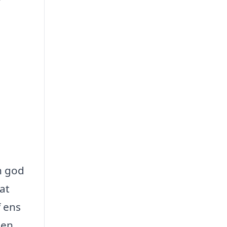
n god
 at
f ens
men