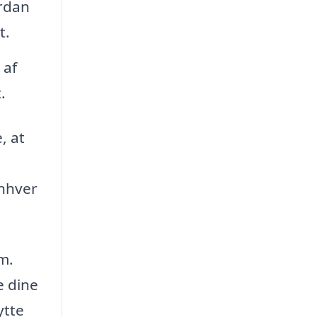
ordan
t.
 af
.
, at
enhver
m.
e dine
ytte