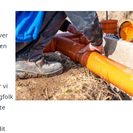
ver
ræn
 vi
gfolk
te
it