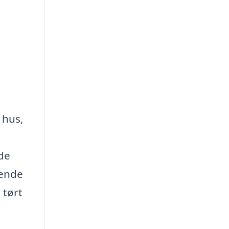
 hus,
de
dende
 tørt