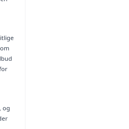
tlige
 som
ilbud
for
, og
der