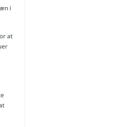
æn i
or at
uer
ke
at