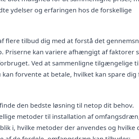
udte ydelser og erfaringen hos de forskellige
 flere tilbud dig med at forstå det gennemsni
 Priserne kan variere afhængigt af faktorer
forbruget. Ved at sammenligne tilgængelige t
 kan forvente at betale, hvilket kan spare dig 
finde den bedste løsning til netop dit behov.
llige metoder til installation af omfangsdræn
dblik i, hvilke metoder der anvendes og hvilke 
le af de fordele, omfangsdræn kan tilbyder: