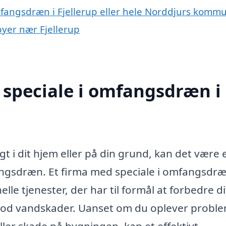
mfangsdræn i Fjellerup eller hele Norddjurs komm
byer nær Fjellerup
 speciale i omfangsdræn i
t i dit hjem eller på din grund, kan det være 
ngsdræn. Et firma med speciale i omfangsdræ
lle tjenester, der har til formål at forbedre di
od vandskader. Uanset om du oplever probl
ller skade på bygningen, kan et effektivt