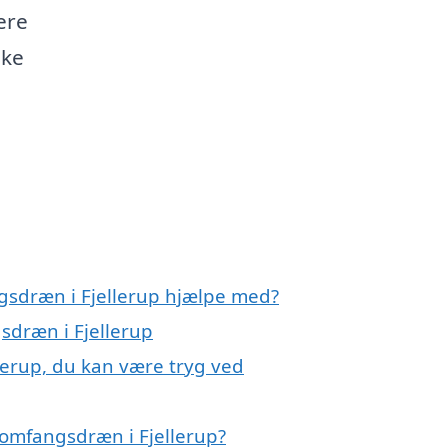
ere
ske
gsdræn i Fjellerup hjælpe med?
sdræn i Fjellerup
lerup, du kan være tryg ved
omfangsdræn i Fjellerup?