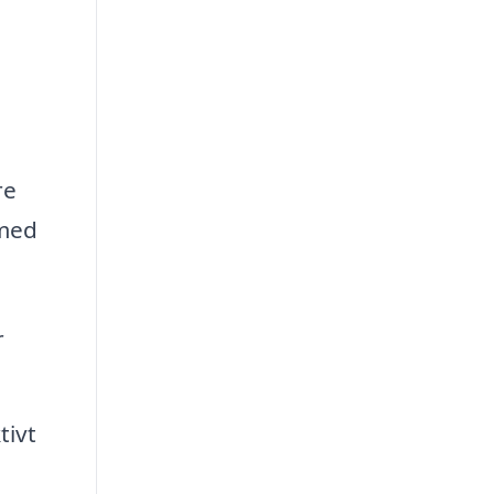
re
 med
r
tivt