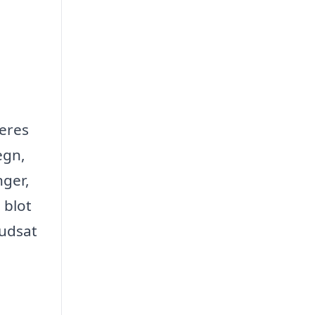
deres
egn,
nger,
 blot
 udsat