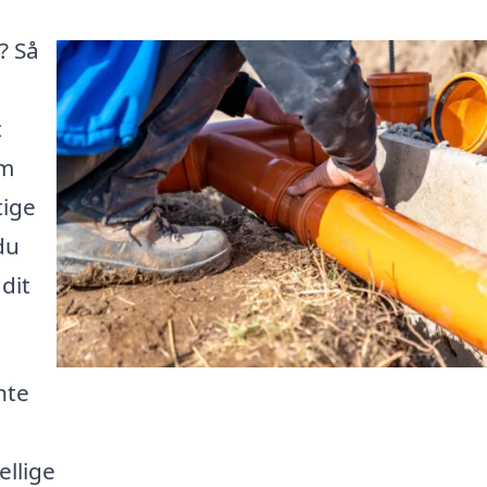
? Så
t
em
tige
du
dit
nte
ellige