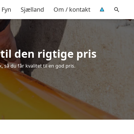
Fyn
Sjælland
Om / kontakt
il den rigtige pris
så du får kvalitet til en god pris.