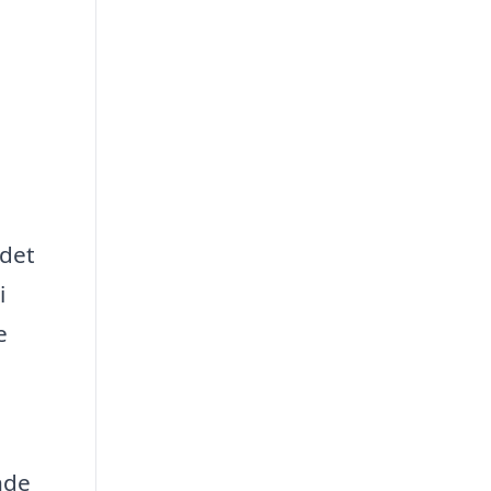
 det
i
e
nde