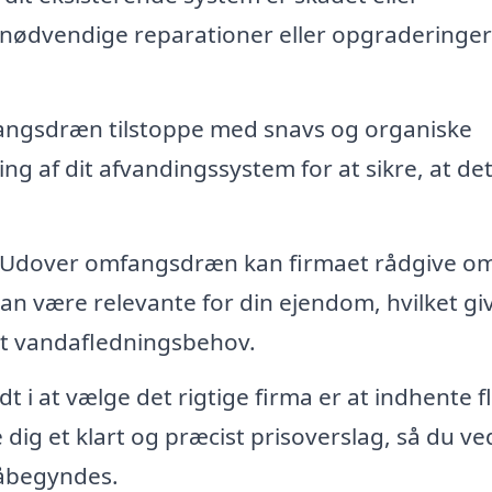
e nødvendige reparationer eller opgraderinger
angsdræn tilstoppe med snavs og organiske
ing af dit afvandingssystem for at sikre, at det
Udover omfangsdræn kan firmaet rådgive o
n være relevante for din ejendom, hvilket gi
dit vandafledningsbehov.
t i at vælge det rigtige firma er at indhente f
e dig et klart og præcist prisoverslag, så du ve
påbegyndes.