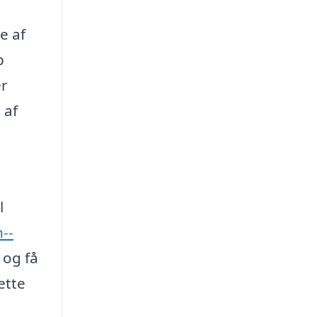
e af
b
er
 af
l
--
 og få
ette