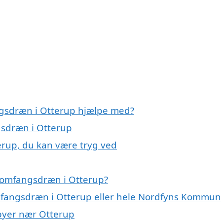
ngsdræn i Otterup hjælpe med?
gsdræn i Otterup
erup, du kan være tryg ved
 omfangsdræn i Otterup?
omfangsdræn i Otterup eller hele Nordfyns Kommu
 byer nær Otterup