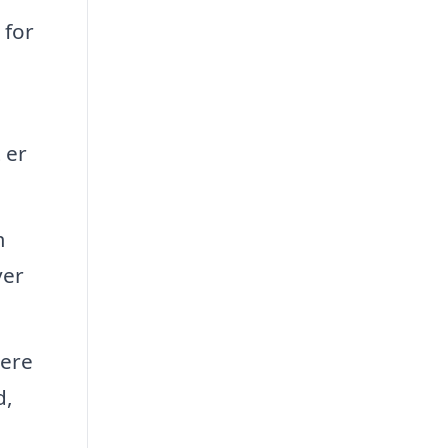
 for
 er
m
ver
lere
d,