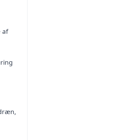
 af
ring
sdræn,