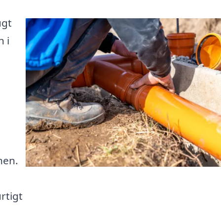
ugt
 i
nen.
e
rtigt