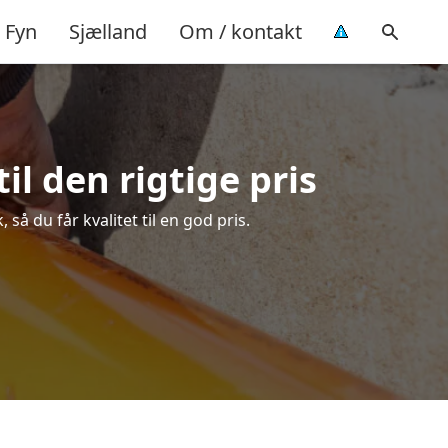
Fyn
Sjælland
Om / kontakt
l den rigtige pris
å du får kvalitet til en god pris.