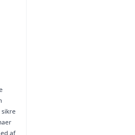
e
n
 sikre
maer
hed af